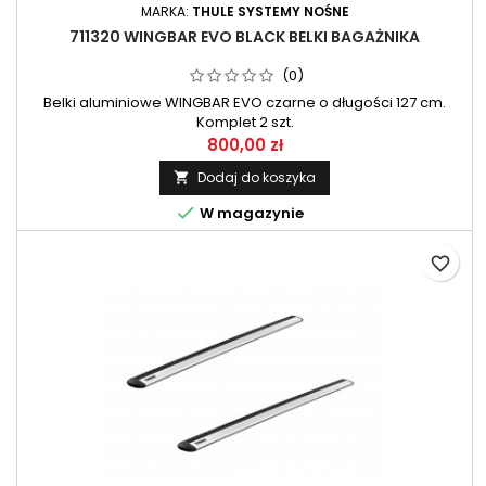
MARKA:
THULE SYSTEMY NOŚNE
711320 WINGBAR EVO BLACK BELKI BAGAŻNIKA
(0)
Belki aluminiowe WINGBAR EVO czarne o długości 127 cm.
Komplet 2 szt.
800,00 zł
Dodaj do koszyka


W magazynie
favorite_border