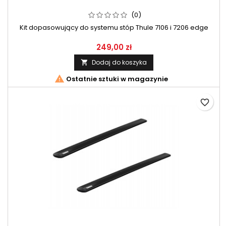
(0)
Kit dopasowujący do systemu stóp Thule 7106 i 7206 edge
249,00 zł
Dodaj do koszyka


Ostatnie sztuki w magazynie
favorite_border