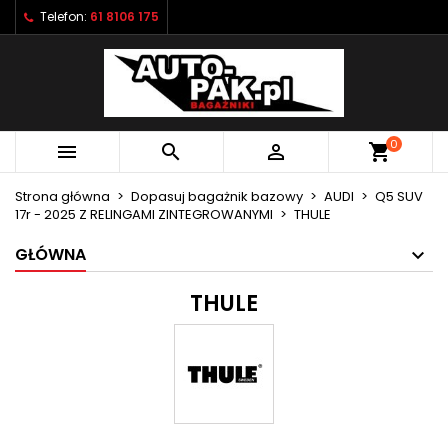
Telefon:
61 8106 175
×
×
×
×
Moje listy życzeń
((modalTitle))
Utwórz listę życzeń
Zaloguj się
Utwórz nową listę
add_circle_outline
((confirmMessage))
Musisz być zalogowany by zapisać produkty na
Nazwa listy życzeń
swojej liście życzeń.
0



shopping_cart
((cancelText))
((modalDeleteText))
Anuluj
Zaloguj się
Strona główna
Dopasuj bagażnik bazowy
AUDI
Q5 SUV
Anuluj
Utwórz listę życzeń
17r - 2025 Z RELINGAMI ZINTEGROWANYMI
THULE
GŁÓWNA
THULE