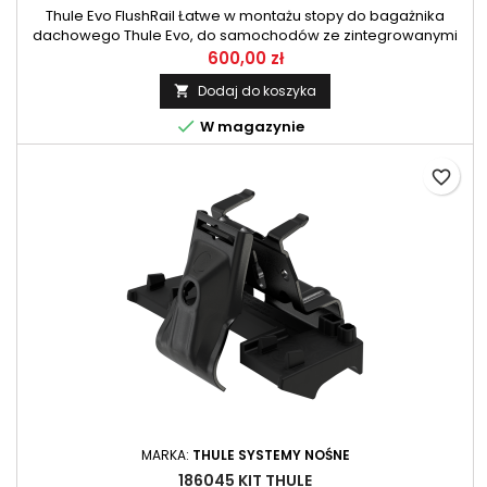
Thule Evo FlushRail Łatwe w montażu stopy do bagażnika
dachowego Thule Evo, do samochodów ze zintegrowanymi
relingami. Komplet zawiera 4 sztuki.
600,00 zł
Dodaj do koszyka


W magazynie
favorite_border
MARKA:
THULE SYSTEMY NOŚNE
186045 KIT THULE