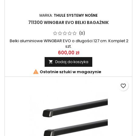
MARKA:
THULE SYSTEMY NOŚNE
711300 WINGBAR EVO BELKI BAGAŻNIK
(0)
Belki aluminiowe WINGBAR EVO o długości 127 cm. Komplet 2
szt.
600,00 zł
Dodaj do koszyka


Ostatnie sztuki w magazynie
favorite_border