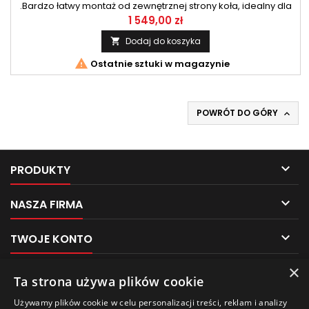
.Bardzo łatwy montaż od zewnętrznej strony koła, idealny dla
samochodów gdzie nie ma możliwości zastosowania
1 549,00 zł
normalnego łańcucha ze względu na małą ilość miejsca
Dodaj do koszyka

między kołem a elementami zawieszenia.

Ostatnie sztuki w magazynie
POWRÓT DO GÓRY


PRODUKTY

NASZA FIRMA

TWOJE KONTO
×

KONTAKT
Pliki cookies
Ta strona używa plików cookie
Używamy plików cookie w celu personalizacji treści, reklam i analizy
Ten sklep używa plików cookie w celu poprawy