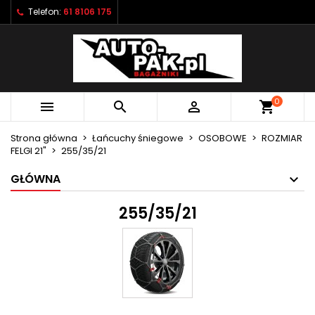
Telefon:
61 8106 175
×
×
×
×
Moje listy życzeń
((modalTitle))
Utwórz listę życzeń
Zaloguj się
Utwórz nową listę
add_circle_outline
((confirmMessage))
Musisz być zalogowany by zapisać produkty na
Nazwa listy życzeń
swojej liście życzeń.
0



shopping_cart
((cancelText))
((modalDeleteText))
Anuluj
Zaloguj się
Strona główna
Łańcuchy śniegowe
OSOBOWE
ROZMIAR
Anuluj
Utwórz listę życzeń
FELGI 21"
255/35/21
GŁÓWNA
255/35/21