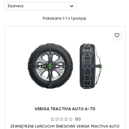

Zaznacz
Pokazano 1-1 z 1 pozycji
favorite_border
VERIGA TRACTIVA AUTO A-70
(0)
ZEWNĘTRZNE ŁAŃCUCHY ŚNIEGOWE VERIGA TRACTIVA AUTO