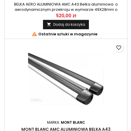
BELKA AERO ALUMINIOWA AMC A43 Belka aluminiowa o
aerodynamicznym przekroju w wymiarze 49X28mm o
długości 109cm. Zestaw belek przeznaczony do systemu AMC
520,00 zł
firmy Mont Blanc.
Dodaj do koszyka


Ostatnie sztuki w magazynie
favorite_border
MARKA:
MONT BLANC
MONT BLANC AMC ALUMINIOWA BELKA A43