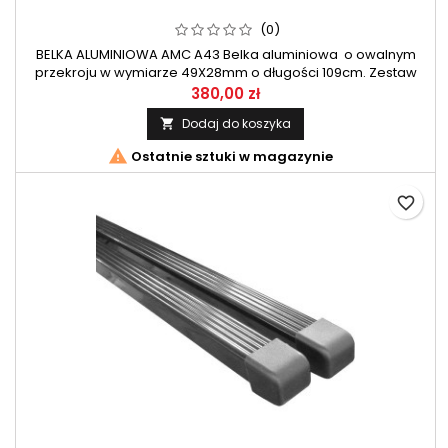
(0)
BELKA ALUMINIOWA AMC A43 Belka aluminiowa o owalnym
przekroju w wymiarze 49X28mm o długości 109cm. Zestaw
belek przeznaczony do systemu AMC firmy Mont Blanc.
380,00 zł
Dodaj do koszyka


Ostatnie sztuki w magazynie
favorite_border