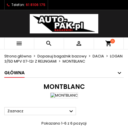
Telefon:
61 8106 175
×
×
×
×
Moje listy życzeń
((modalTitle))
Utwórz listę życzeń
Zaloguj się
Utwórz nową listę
add_circle_outline
((confirmMessage))
Musisz być zalogowany by zapisać produkty na
Nazwa listy życzeń
swojej liście życzeń.
0



shopping_cart
((cancelText))
((modalDeleteText))
Anuluj
Zaloguj się
Strona główna
Dopasuj bagażnik bazowy
DACIA
LOGAN
Anuluj
Utwórz listę życzeń
3/5D MPV 07-12r Z RELINGAMI
MONTBLANC
GŁÓWNA
MONTBLANC

Zaznacz
Pokazano 1-6 z 6 pozycji