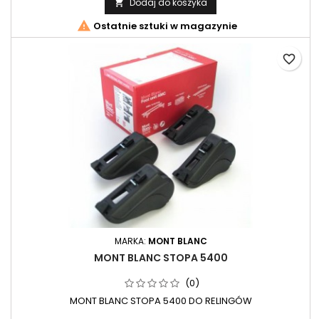
Dodaj do koszyka


Ostatnie sztuki w magazynie
favorite_border
MARKA:
MONT BLANC
MONT BLANC STOPA 5400
(0)
MONT BLANC STOPA 5400 DO RELINGÓW