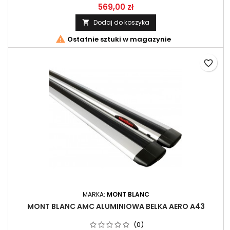
569,00 zł
Dodaj do koszyka


Ostatnie sztuki w magazynie
favorite_border
MARKA:
MONT BLANC
MONT BLANC AMC ALUMINIOWA BELKA AERO A43
(0)