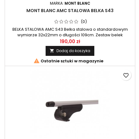
MARKA:
MONT BLANC
MONT BLANC AMC STALOWA BELKA S43
(0)
BELKA STALOWA AMC S43 Belka stalowa o standardowym
wymiarze 32x22mm o długości 109cm. Zestaw belek
przeznaczony do systemu AMC firmy Mont Blanc.
190,00 zł
Dodaj do koszyka


Ostatnie sztuki w magazynie
favorite_border