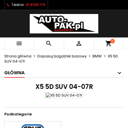
Telefon:
61 8106 175
×
×
×
×
Moje listy życzeń
((modalTitle))
Utwórz listę życzeń
Zaloguj się
Utwórz nową listę
add_circle_outline
((confirmMessage))
Musisz być zalogowany by zapisać produkty na
Nazwa listy życzeń
swojej liście życzeń.
0



shopping_cart
((cancelText))
((modalDeleteText))
Anuluj
Zaloguj się
Strona główna
Dopasuj bagażnik bazowy
BMW
X5 5D
Anuluj
Utwórz listę życzeń
SUV 04-07r
GŁÓWNA
X5 5D SUV 04-07R
Podkategorie