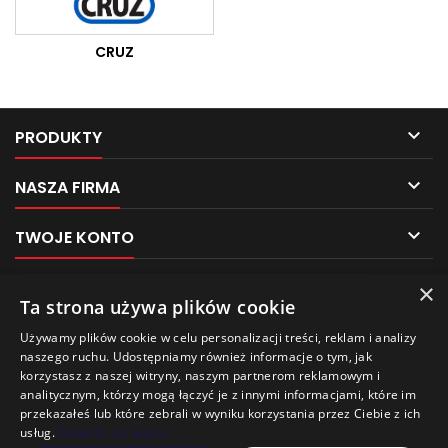
CRUZ

PRODUKTY

NASZA FIRMA

TWOJE KONTO

KONTAKT
×
Pliki cookies
Ta strona używa plików cookie
NEWSLETTER
Używamy plików cookie w celu personalizacji treści, reklam i analizy
Ten sklep używa plików cookie w celu poprawy
naszego ruchu. Udostępniamy również informacje o tym, jak
jakości przeglądania.
korzystasz z naszej witryny, naszym partnerom reklamowym i
Aby uzyskać więcej informacji, zobacz naszą
analitycznym, którzy mogą łączyć je z innymi informacjami, które im
Politykę prywatności
.
przekazałeś lub które zebrali w wyniku korzystania przez Ciebie z ich
usług.
Dowiedz się więcej
Wychodzę
Akceptuję