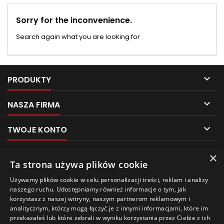
Sorry for the inconvenience.
Search again what you are looking for

PRODUKTY

NASZA FIRMA

TWOJE KONTO

KONTAKT
×
Pliki cookies
Ta strona używa plików cookie
NEWSLETTER
Używamy plików cookie w celu personalizacji treści, reklam i analizy
Ten sklep używa plików cookie w celu poprawy
naszego ruchu. Udostępniamy również informacje o tym, jak
jakości przeglądania.
korzystasz z naszej witryny, naszym partnerom reklamowym i
Aby uzyskać więcej informacji, zobacz naszą
analitycznym, którzy mogą łączyć je z innymi informacjami, które im
Politykę prywatności
.
przekazałeś lub które zebrali w wyniku korzystania przez Ciebie z ich