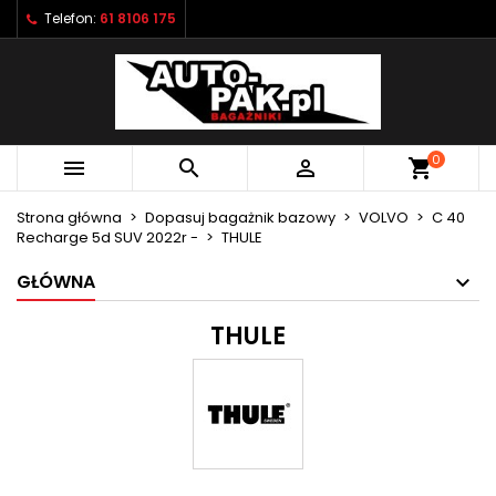
Telefon:
61 8106 175
×
×
×
×
Moje listy życzeń
((modalTitle))
Utwórz listę życzeń
Zaloguj się
Utwórz nową listę
add_circle_outline
((confirmMessage))
Musisz być zalogowany by zapisać produkty na
Nazwa listy życzeń
swojej liście życzeń.
0



shopping_cart
((cancelText))
((modalDeleteText))
Anuluj
Zaloguj się
Strona główna
Dopasuj bagażnik bazowy
VOLVO
C 40
Anuluj
Utwórz listę życzeń
Recharge 5d SUV 2022r -
THULE
GŁÓWNA
THULE