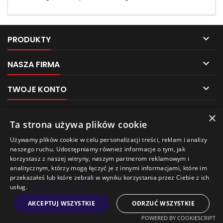

PRODUKTY

NASZA FIRMA

TWOJE KONTO

KONTAKT
×
Pliki cookies
Ta strona używa plików cookie
NEWSLETTER
Używamy plików cookie w celu personalizacji treści, reklam i analizy
Ten sklep używa plików cookie w celu poprawy
naszego ruchu. Udostępniamy również informacje o tym, jak
jakości przeglądania.
korzystasz z naszej witryny, naszym partnerom reklamowym i
Aby uzyskać więcej informacji, zobacz naszą
analitycznym, którzy mogą łączyć je z innymi informacjami, które im
Politykę prywatności
.
przekazałeś lub które zebrali w wyniku korzystania przez Ciebie z ich
usług.
Dowiedz się więcej
Wychodzę
Akceptuję
AKCEPTUJ WSZYSTKIE
ODRZUĆ WSZYSTKIE
© Copyright 2026 AUTO PAK BAGAŻNIKI-POZNAŃ. All Rights Reserved.
POWERED BY COOKIESCRIPT