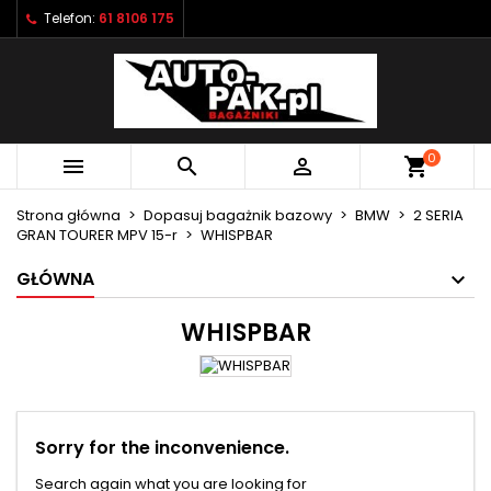
Telefon:
61 8106 175
×
×
×
×
Moje listy życzeń
((modalTitle))
Utwórz listę życzeń
Zaloguj się
Utwórz nową listę
add_circle_outline
((confirmMessage))
Musisz być zalogowany by zapisać produkty na
Nazwa listy życzeń
swojej liście życzeń.
0



shopping_cart
((cancelText))
((modalDeleteText))
Anuluj
Zaloguj się
Strona główna
Dopasuj bagażnik bazowy
BMW
2 SERIA
Anuluj
Utwórz listę życzeń
GRAN TOURER MPV 15-r
WHISPBAR
GŁÓWNA
WHISPBAR
Sorry for the inconvenience.
Search again what you are looking for