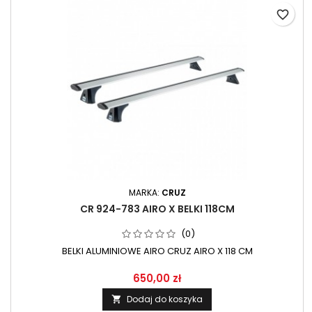
favorite_border
MARKA:
CRUZ
CR 924-783 AIRO X BELKI 118CM
(0)
BELKI ALUMINIOWE AIRO CRUZ AIRO X 118 CM
650,00 zł
Dodaj do koszyka
