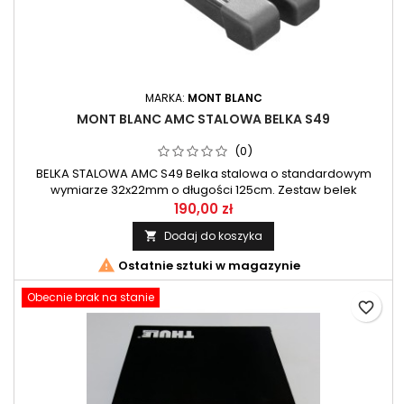
MARKA:
MONT BLANC
MONT BLANC AMC STALOWA BELKA S49
(0)
BELKA STALOWA AMC S49 Belka stalowa o standardowym
wymiarze 32x22mm o długości 125cm. Zestaw belek
przeznaczony do systemu AMC firmy Mont Blanc.
190,00 zł
Dodaj do koszyka


Ostatnie sztuki w magazynie
Obecnie brak na stanie
favorite_border