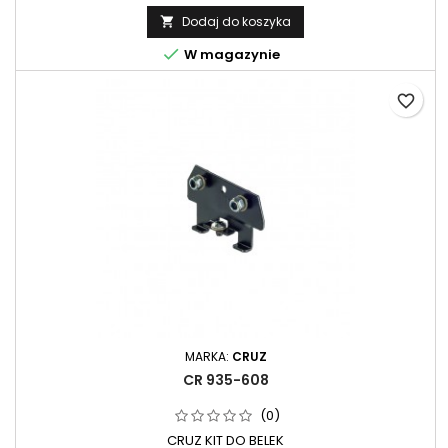
Dodaj do koszyka


W magazynie
favorite_border
MARKA:
CRUZ
CR 935-608
(0)
CRUZ KIT DO BELEK