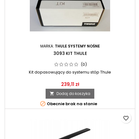
MARKA:
THULE SYSTEMY NOŚNE
3093 KIT THULE
(0)
Kit dopasowujący do systemu stóp Thule
239,11 zł
Dodaj do koszyka


Obecnie brak na stanie
favorite_border