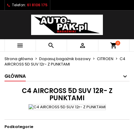
Telefon:
61 8106 175
×
×
×
×
Moje listy życzeń
((modalTitle))
Utwórz listę życzeń
Zaloguj się
Utwórz nową listę
add_circle_outline
((confirmMessage))
Musisz być zalogowany by zapisać produkty na
Nazwa listy życzeń
swojej liście życzeń.
0



shopping_cart
((cancelText))
((modalDeleteText))
Anuluj
Zaloguj się
Strona główna
Dopasuj bagażnik bazowy
CITROEN
C4
Anuluj
Utwórz listę życzeń
AIRCROSS 5D SUV 12r- Z PUNKTAMI
GŁÓWNA
C4 AIRCROSS 5D SUV 12R- Z
PUNKTAMI
Podkategorie