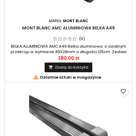
MARKA:
MONT BLANC
MONT BLANC AMC ALUMINIOWA BELKA A49
(0)
BELKA ALUMINIOWA AMC A49 Belka aluminiowa o owalnym
przekroju w wymiarze 49X28mm o długości 125cm. Zestaw
belek przeznaczony do systemu AMC firmy Mont Blanc.
380,00 zł
Dodaj do koszyka


Ostatnie sztuki w magazynie
favorite_border