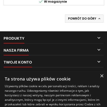

W magazynie
POWRÓT DO GÓRY


PRODUKTY

NASZA FIRMA

TWOJE KONTO

KONTAKT
×
Pliki cookies
Ta strona używa plików cookie
NEWSLETTER
Używamy plików cookie w celu personalizacji treści, reklam i analizy
Ten sklep używa plików cookie w celu poprawy
naszego ruchu. Udostępniamy również informacje o tym, jak
jakości przeglądania.
korzystasz z naszej witryny, naszym partnerom reklamowym i
Aby uzyskać więcej informacji, zobacz naszą
analitycznym, którzy mogą łączyć je z innymi informacjami, które im
Politykę prywatności
.
przekazałeś lub które zebrali w wyniku korzystania przez Ciebie z ich