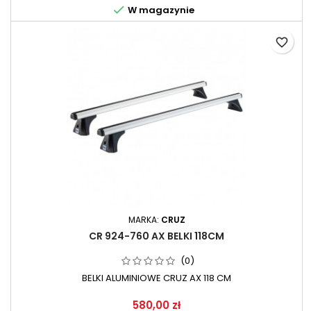

W magazynie
favorite_border
MARKA:
CRUZ
CR 924-760 AX BELKI 118CM
(0)
BELKI ALUMINIOWE CRUZ AX 118 CM
580,00 zł