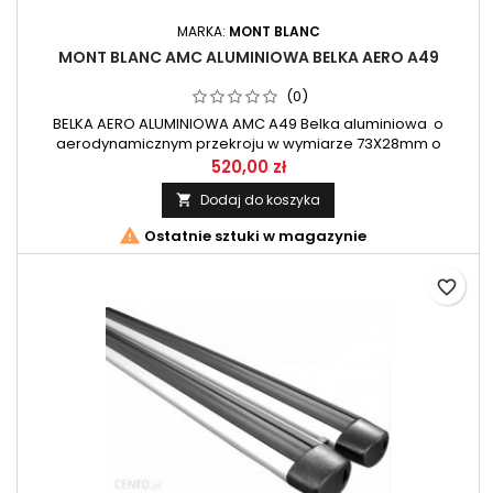
MARKA:
MONT BLANC
MONT BLANC AMC ALUMINIOWA BELKA AERO A49
(0)
BELKA AERO ALUMINIOWA AMC A49 Belka aluminiowa o
aerodynamicznym przekroju w wymiarze 73X28mm o
długości 125cm. Zestaw belek przeznaczony do systemu AMC
520,00 zł
firmy Mont Blanc.
Dodaj do koszyka


Ostatnie sztuki w magazynie
favorite_border