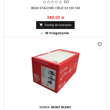
(0)
BELKI STALOWE CRUZ SX 120 CM
340,00 zł
Dodaj do koszyka


W magazynie
favorite_border
MARKA:
MONT BLANC