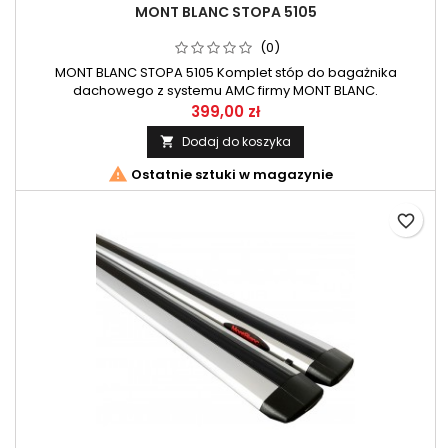
MONT BLANC STOPA 5105
(0)
MONT BLANC STOPA 5105 Komplet stóp do bagażnika
dachowego z systemu AMC firmy MONT BLANC.
399,00 zł
Dodaj do koszyka


Ostatnie sztuki w magazynie
favorite_border