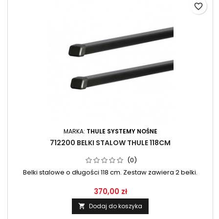
favorite_border
MARKA:
THULE SYSTEMY NOŚNE
712200 BELKI STALOW THULE 118CM
(0)
Belki stalowe o długości 118 cm. Zestaw zawiera 2 belki.
370,00 zł
Dodaj do koszyka
