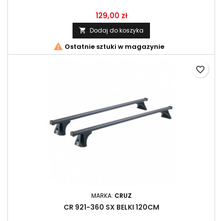
129,00 zł
Dodaj do koszyka


Ostatnie sztuki w magazynie
favorite_border
MARKA:
CRUZ
CR 921-360 SX BELKI 120CM