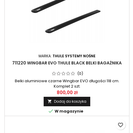
MARKA:
THULE SYSTEMY NOŚNE
711220 WINGBAR EVO THULE BLACK BELKI BAGAŻNIKA
(0)
Belki aluminiowe czarne Wingbar EVO długości 118 cm.
Komplet 2 szt.
800,00 zł
Dodaj do koszyka


W magazynie
favorite_border