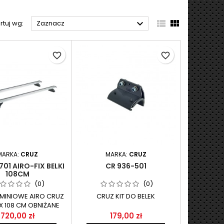



rtuj wg:
Zaznacz
favorite_border
favorite_border
MARKA:
CRUZ
MARKA:
CRUZ
701 AIRO-FIX BELKI
CR 936-501
108CM
(0)
(0)
UMINIOWE AIRO CRUZ
CRUZ KIT DO BELEK
X 108 CM OBNIŻANE
720,00 zł
179,00 zł