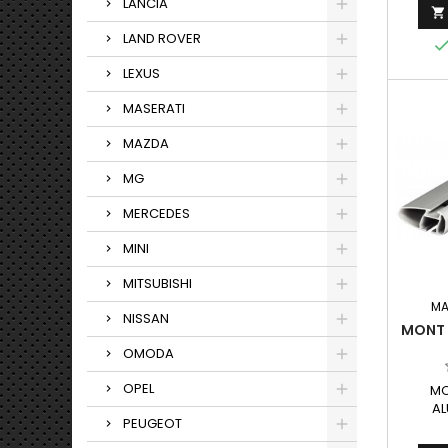
LANCIA

LAND ROVER
LEXUS
MASERATI
MAZDA
MG
MERCEDES
MINI
MITSUBISHI
MA
NISSAN
MONT 
OMODA
OPEL
MO
AL
PEUGEOT
AL
PRZEZ