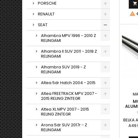
PORSCHE

NOŚ

O
RENAULT
SEAT
Alhambra MPV 1996 - 2010 Z
RELINGAMI
Alhambra II SUV 2011 - 2018 Z
RELINGAMI
Alhambra SUV 2019 - Z
RELINGAMI
Altea 5dr Hatch 2004 - 2015
Altea FREETRACK MPV 2007 -
MA
2015 RELING ZINTEGR
M
ALUM
Altea XL MPV 2007 - 2015
RELING ZINTEGR
BELKA 
Arona 5dr SUV 2017r - Z
A49 
RELINGAMI
aerody
w w