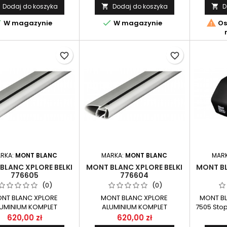
Dodaj do koszyka
Dodaj do koszyka
D


NOŚNE



W magazynie
W magazynie
Os
favorite_border
favorite_border
RKA:
MONT BLANC
MARKA:
MONT BLANC
MAR
BLANC XPLORE BELKI
MONT BLANC XPLORE BELKI
MONT BL
776605
776604
(0)
(0)
NT BLANC XPLORE
MONT BLANC XPLORE
MONT BL
UMINIUM KOMPLET
ALUMINIUM KOMPLET
7505 Sto
UMINIOWYCH BELEK
ALUMINIOWYCH BELEK
XPLORE
620,00 zł
620,00 zł
NACZONY DO SYSTEMU
PRZEZNACZONY DO SYSTEMU
samoch