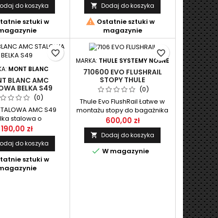
odaj do koszyka
Dodaj do koszyka

kacyjnej. Stopa
jąca najłatwiejszy

tatnie sztuki w
Ostatnie sztuki w
ontażu do relingu .
magazynie
magazynie
favorite_border
favorite_border
MARKA:
THULE SYSTEMY NOŚNE
KA:
MONT BLANC
710600 EVO FLUSHRAIL
STOPY THULE
T BLANC AMC
OWA BELKA S49
(0)
(0)
Thule Evo FlushRail Łatwe w
STALOWA AMC S49
montażu stopy do bagażnika
lka stalowa o
dachowego Thule Evo, do
600,00 zł
rdowym wymiarze
samochodów ze
190,00 zł
Dodaj do koszyka

 o długości 125cm.
zintegrowanymi relingami.
odaj do koszyka
belek przeznaczony
Komplet zawiera 4 sztuki.

W magazynie
emu AMC firmy Mont
tatnie sztuki w
Blanc.
magazynie