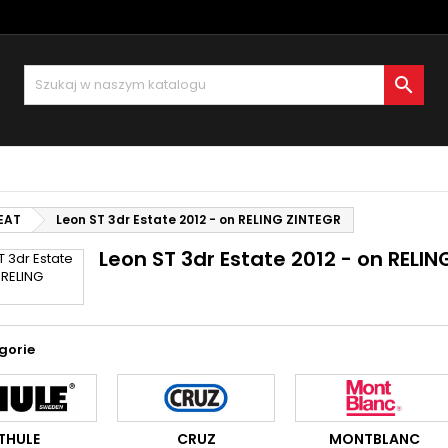
oje listy życzeń
(modalTitle))
twórz listę życzeń
aloguj się

Utwórz nową listę
confirmMessage))
sisz być zalogowany by zapisać produkty na swojej liście życzeń.
zwa listy życzeń
((cancelText))
Anuluj
((modalDeleteText)
Zaloguj si
EAT
Leon ST 3dr Estate 2012 - on RELING ZINTEGR
Anuluj
Utwórz listę życze
Leon ST 3dr Estate 2012 - on RELIN
gorie
THULE
CRUZ
MONTBLANC