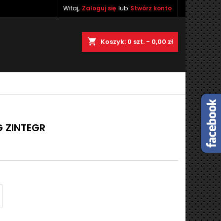
Witaj,
Zaloguj się
lub
Stwórz konto
×
×
×
×
shopping_cart
Koszyk:
0
szt. - 0,00 zł
)
ę
ń
G ZINTEGR