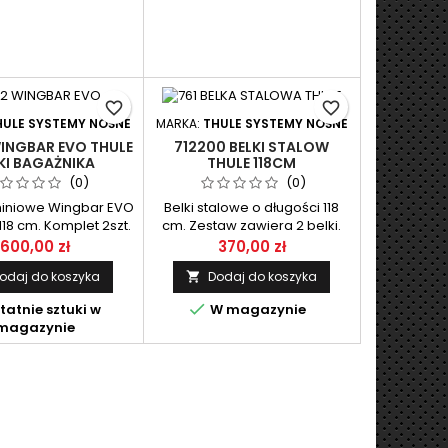
favorite_border
favorite_border
HULE SYSTEMY NOŚNE
MARKA:
THULE SYSTEMY NOŚNE
WINGBAR EVO THULE
712200 BELKI STALOW
KI BAGAŻNIKA
THULE 118CM
(0)
(0)
miniowe Wingbar EVO
Belki stalowe o długości 118
118 cm. Komplet 2szt.
cm. Zestaw zawiera 2 belki.
600,00 zł
370,00 zł
odaj do koszyka
Dodaj do koszyka


tatnie sztuki w
W magazynie
magazynie