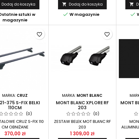
Dodaj do koszyka
Dodaj do koszyka
D




statnie sztuki w
W magazynie
W
magazynie
favorite_border
favorite_border
MARKA:
CRUZ
MARKA:
MONT BLANC
MAR
21-375 S-FIX BELKI
MONT BLANC XPLORE RF
MONT BL
110CM
203
(0)
(0)
STALOWE CRUZ S-FIX 110
ZESTAW BELEK MOT BLANC RF
MONT
CM OBNIŻANE
203
ALUMINI
ALUM
370,00 zł
1 309,00 zł
PRZEZNA