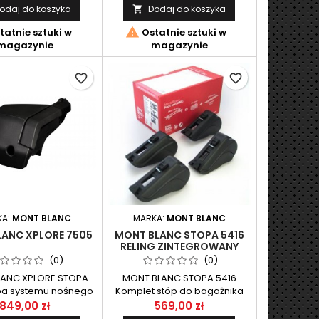
odaj do koszyka
Dodaj do koszyka

GO XPLORE MONT
NOŚNEGO XPLORE MONT
BLANC.
BLANC.

tatnie sztuki w
Ostatnie sztuki w
magazynie
magazynie
favorite_border
favorite_border
KA:
MONT BLANC
MARKA:
MONT BLANC
ANC XPLORE 7505
MONT BLANC STOPA 5416
RELING ZINTEGROWANY
(0)
(0)
ANC XPLORE STOPA
MONT BLANC STOPA 5416
pa systemu nośnego
Komplet stóp do bagażnika
 przeznaczone do
dachowego z systemu AMC
849,00 zł
569,00 zł
odów według listy
firmy MONT BLANC.