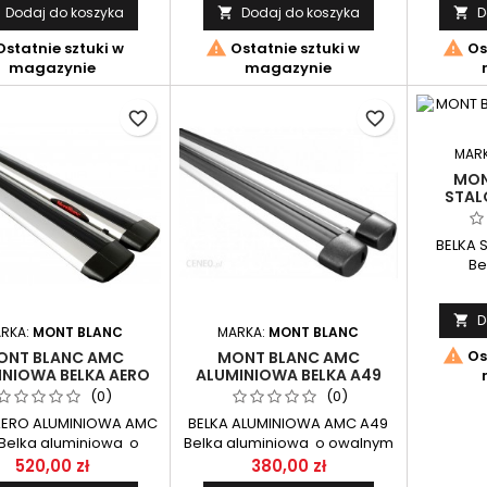
Dodaj do koszyka
Dodaj do koszyka
D


NEGO XPLORE MONT
NOŚNEGO XPLORE MONT
apli
BLANC.
BLANC.
posiada


statnie sztuki w
Ostatnie sztuki w
Os
sposób m
magazynie
magazynie
favorite_border
favorite_border
MAR
MON
STAL
BELKA 
Be
standa
32x22mm
D

Zestaw 
RKA:
MONT BLANC
MARKA:
MONT BLANC
do syst

Os
ONT BLANC AMC
MONT BLANC AMC
INIOWA BELKA AERO
ALUMINIOWA BELKA A49
A49
(0)
(0)
AERO ALUMINIOWA AMC
BELKA ALUMINIOWA AMC A49
Belka aluminiowa o
Belka aluminiowa o owalnym
namicznym przekroju
przekroju w wymiarze
520,00 zł
380,00 zł
ymiarze 73X28mm o
49X28mm o długości 125cm.