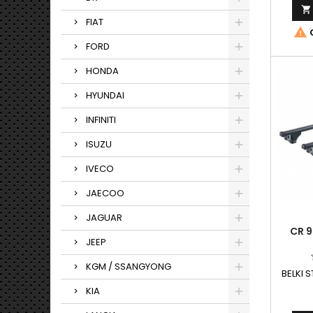

FIAT

O
FORD
HONDA
HYUNDAI
INFINITI
ISUZU
IVECO
JAECOO
JAGUAR
CR 9
JEEP
KGM / SSANGYONG
BELKI 
KIA