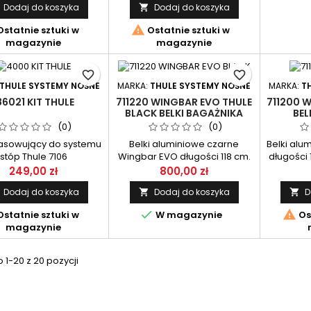
Dodaj do koszyka
Dodaj do koszyka

i 125cm. Zestaw belek
Zestaw belek przeznaczony
naczony do systemu
do systemu AMC firmy Mont

statnie sztuki w
Ostatnie sztuki w
 firmy Mont Blanc.
Blanc.
magazynie
magazynie
favorite_border
favorite_border
THULE SYSTEMY NOŚNE
MARKA:
THULE SYSTEMY NOŚNE
MARKA:
T
86021 KIT THULE
711220 WINGBAR EVO THULE
711200 
BLACK BELKI BAGAŻNIKA
BEL
(0)
(0)
pasowujący do systemu
Belki aluminiowe czarne
Belki alu
stóp Thule 7106
Wingbar EVO długości 118 cm.
długości 
Komplet 2 szt.
249,00 zł
800,00 zł
Dodaj do koszyka
Dodaj do koszyka
D




statnie sztuki w
W magazynie
Os
magazynie
1-20 z 20 pozycji