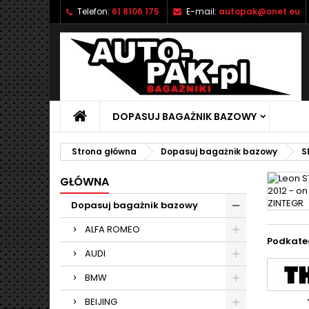
Telefon:
61 8106 175
E-mail:
autopak@onet.eu
M
(
U
Z
add_circle_outline
((
Mu
Na
DOPASUJ BAGAŻNIK BAZOWY
Strona główna
Dopasuj bagażnik bazowy
S
GŁÓWNA
Dopasuj bagażnik bazowy
ALFA ROMEO
Podkate
AUDI
BMW
BEIJING