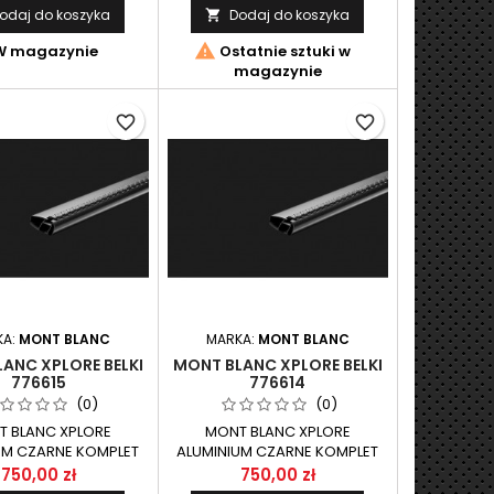
odaj do koszyka
Dodaj do koszyka


 magazynie
Ostatnie sztuki w
magazynie
favorite_border
favorite_border
KA:
MONT BLANC
MARKA:
MONT BLANC
ANC XPLORE BELKI
MONT BLANC XPLORE BELKI
776615
776614
(0)
(0)
 BLANC XPLORE
MONT BLANC XPLORE
UM CZARNE KOMPLET
ALUMINIUM CZARNE KOMPLET
INIOWYCH BELEK
ALUMINIOWYCH BELEK
750,00 zł
750,00 zł
CZONY DO SYSTEMU
PRZEZNACZONY DO SYSTEMU