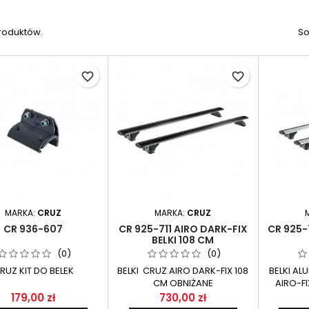
produktów.
So
favorite_border
favorite_border
MARKA:
CRUZ
MARKA:
CRUZ
CR 936-607
CR 925-711 AIRO DARK-FIX
CR 925-
BELKI 108 CM
(0)
(0)
RUZ KIT DO BELEK
BELKI CRUZ AIRO DARK-FIX 108
BELKI AL
CM OBNIŻANE
AIRO-FI
179,00 zł
730,00 zł