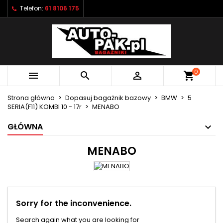
Telefon:
61 8106 175
×
×
×
×
Moje listy życzeń
((modalTitle))
Utwórz listę życzeń
Zaloguj się
Utwórz nową listę
add_circle_outline
((confirmMessage))
Musisz być zalogowany by zapisać produkty na
Nazwa listy życzeń
swojej liście życzeń.
0



shopping_cart
((cancelText))
((modalDeleteText))
Anuluj
Zaloguj się
Strona główna
Dopasuj bagażnik bazowy
BMW
5
Anuluj
Utwórz listę życzeń
SERIA(F11) KOMBI 10 - 17r
MENABO
GŁÓWNA
MENABO
Sorry for the inconvenience.
Search again what you are looking for