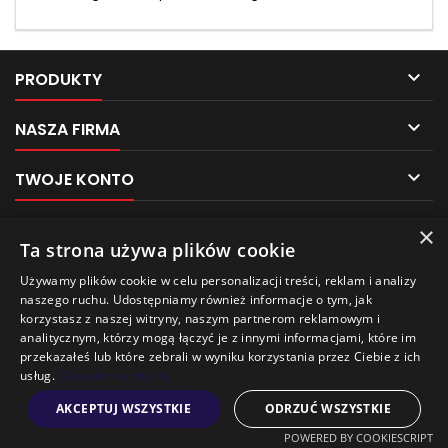

PRODUKTY

NASZA FIRMA

TWOJE KONTO

KONTAKT
×
Pliki cookies
Ta strona używa plików cookie
NEWSLETTER
Używamy plików cookie w celu personalizacji treści, reklam i analizy
Ten sklep używa plików cookie w celu poprawy
naszego ruchu. Udostępniamy również informacje o tym, jak
jakości przeglądania.
korzystasz z naszej witryny, naszym partnerom reklamowym i
Aby uzyskać więcej informacji, zobacz naszą
analitycznym, którzy mogą łączyć je z innymi informacjami, które im
Politykę prywatności
.
przekazałeś lub które zebrali w wyniku korzystania przez Ciebie z ich
usług.
Dowiedz się więcej
Wychodzę
Akceptuję
AKCEPTUJ WSZYSTKIE
ODRZUĆ WSZYSTKIE
© Copyright 2026 AUTO PAK BAGAŻNIKI-POZNAŃ. All Rights Reserved.
POWERED BY COOKIESCRIPT