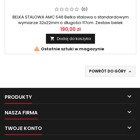
(0)
BELKA STALOWA AMC S46 Belka stalowa o standardowym
wymiarze 32x22mm o długości 117cm. Zestaw belek
przeznaczony do systemu AMC firmy Mont Blanc.
190,00 zł
Dodaj do koszyka


Ostatnie sztuki w magazynie
POWRÓT DO GÓRY


PRODUKTY

NASZA FIRMA

TWOJE KONTO