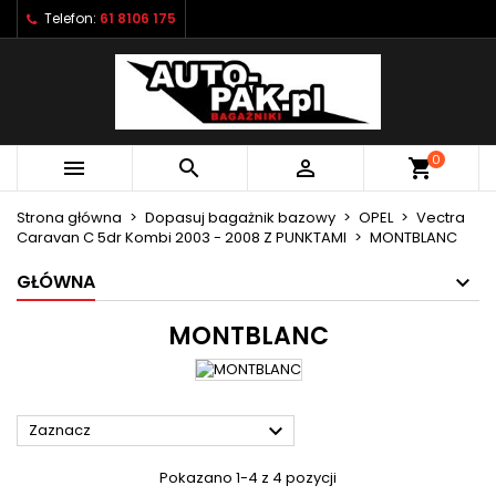
Telefon:
61 8106 175
×
×
×
×
Moje listy życzeń
((modalTitle))
Utwórz listę życzeń
Zaloguj się
Utwórz nową listę
add_circle_outline
((confirmMessage))
Musisz być zalogowany by zapisać produkty na
Nazwa listy życzeń
swojej liście życzeń.
0



shopping_cart
((cancelText))
((modalDeleteText))
Anuluj
Zaloguj się
Strona główna
Dopasuj bagażnik bazowy
OPEL
Vectra
Anuluj
Utwórz listę życzeń
Caravan C 5dr Kombi 2003 - 2008 Z PUNKTAMI
MONTBLANC
GŁÓWNA
MONTBLANC

Zaznacz
Pokazano 1-4 z 4 pozycji