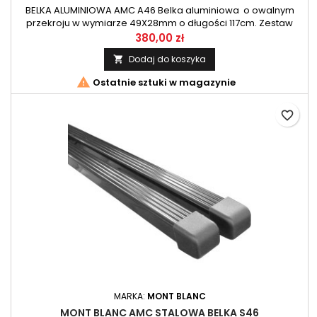
BELKA ALUMINIOWA AMC A46 Belka aluminiowa o owalnym
przekroju w wymiarze 49X28mm o długości 117cm. Zestaw
belek przeznaczony do systemu AMC firmy Mont Blanc.
380,00 zł
Dodaj do koszyka


Ostatnie sztuki w magazynie
favorite_border
MARKA:
MONT BLANC
MONT BLANC AMC STALOWA BELKA S46