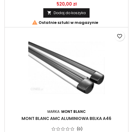
długości 117cm. Zestaw belek przeznaczony do systemu AMC
520,00 zł
firmy Mont Blanc.
Dodaj do koszyka


Ostatnie sztuki w magazynie
favorite_border
MARKA:
MONT BLANC
MONT BLANC AMC ALUMINIOWA BELKA A46
(0)