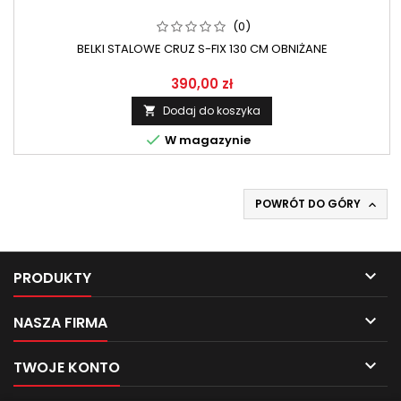
(0)
BELKI STALOWE CRUZ S-FIX 130 CM OBNIŻANE
390,00 zł
Dodaj do koszyka


W magazynie
POWRÓT DO GÓRY


PRODUKTY

NASZA FIRMA

TWOJE KONTO