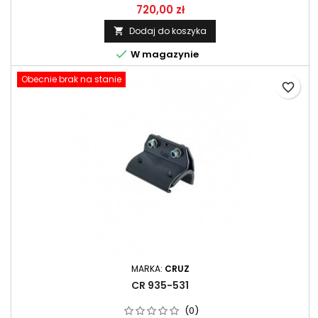
720,00 zł
Dodaj do koszyka


W magazynie
Obecnie brak na stanie
favorite_border
MARKA:
CRUZ
CR 935-531
(0)