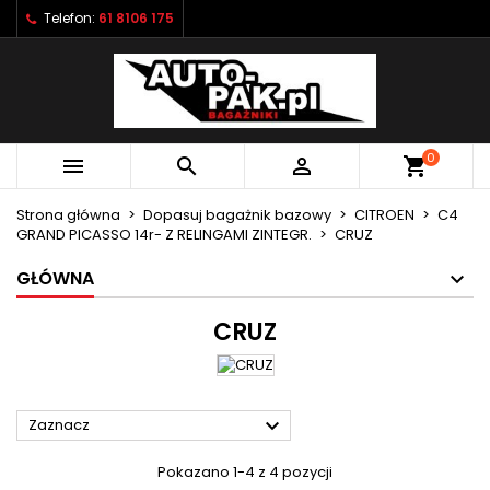
Telefon:
61 8106 175
×
×
×
×
Moje listy życzeń
((modalTitle))
Utwórz listę życzeń
Zaloguj się
Utwórz nową listę
add_circle_outline
((confirmMessage))
Musisz być zalogowany by zapisać produkty na
Nazwa listy życzeń
swojej liście życzeń.
0



shopping_cart
((cancelText))
((modalDeleteText))
Anuluj
Zaloguj się
Strona główna
Dopasuj bagażnik bazowy
CITROEN
C4
Anuluj
Utwórz listę życzeń
GRAND PICASSO 14r- Z RELINGAMI ZINTEGR.
CRUZ
GŁÓWNA
CRUZ

Zaznacz
Pokazano 1-4 z 4 pozycji