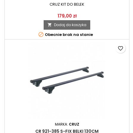
CRUZ KIT DO BELEK
179,00 zł
Dodaj do koszyka


Obecnie brak na stanie
favorite_border
MARKA:
CRUZ
CR 921-385 S-FIX BELKI 130CM