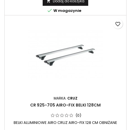
Dodaj do koszyka


W magazynie
favorite_border
MARKA:
CRUZ
CR 925-705 AIRO-FIX BELKI 128CM
(0)
BELKI ALUMINIOWE AIRO CRUZ AIRO-FIX 128 CM OBNIŻANE