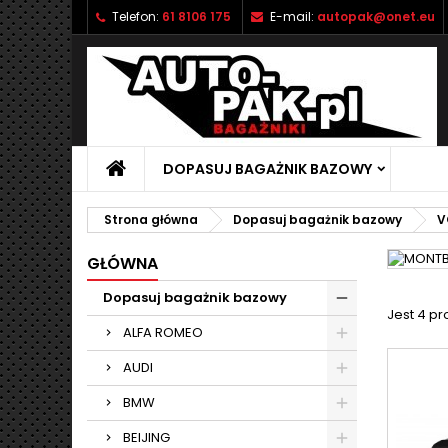
Telefon:
61 8106 175
E-mail:
autopak@onet.eu
M
(
U
Z
add_circle_outline
((
Mu
Na
DOPASUJ BAGAŻNIK BAZOWY
Strona główna
Dopasuj bagażnik bazowy
V
GŁÓWNA
Dopasuj bagażnik bazowy
Jest 4 p
ALFA ROMEO
AUDI
BMW
BEIJING