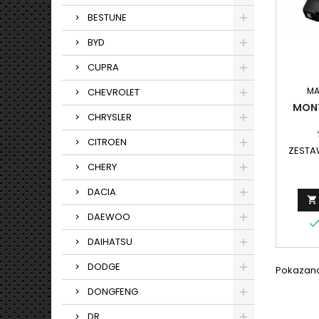
BESTUNE
BYD
CUPRA
MA
CHEVROLET
MONT
CHRYSLER
CITROEN
ZESTA
CHERY
DACIA

DAEWOO
DAIHATSU
DODGE
Pokazano 
DONGFENG
DR