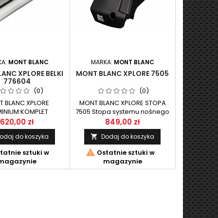
KA:
MONT BLANC
MARKA:
MONT BLANC
ANC XPLORE BELKI
MONT BLANC XPLORE 7505
776604
(0)
(0)
 BLANC XPLORE
MONT BLANC XPLORE STOPA
MINIUM KOMPLET
7505 Stopa systemu nośnego
INIOWYCH BELEK
XPLORE przeznaczone do
620,00 zł
849,00 zł
CZONY DO SYSTEMU
samochodów według listy
odaj do koszyka
Dodaj do koszyka

GO XPLORE MONT
aplikacyjnej. Stopa
BLANC.
posiadająca najłatwiejszy

tatnie sztuki w
Ostatnie sztuki w
sposób montażu do relingu .
magazynie
magazynie