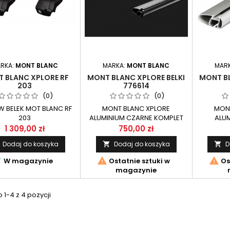
RKA:
MONT BLANC
MARKA:
MONT BLANC
MAR
 BLANC XPLORE RF
MONT BLANC XPLORE BELKI
MONT BL
203
776614
(0)
(0)
W BELEK MOT BLANC RF
MONT BLANC XPLORE
MONT
203
ALUMINIUM CZARNE KOMPLET
ALU
ALUMINIOWYCH BELEK
ALUM
1 309,00 zł
750,00 zł
PRZEZNACZONY DO SYSTEMU
PRZEZNA
Dodaj do koszyka
Dodaj do koszyka
D


NOŚNEGO XPLORE MONT
NOŚNE
BLANC.



W magazynie
Ostatnie sztuki w
Os
magazynie
1-4 z 4 pozycji