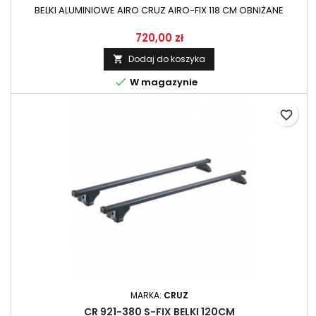
BELKI ALUMINIOWE AIRO CRUZ AIRO-FIX 118 CM OBNIŻANE
720,00 zł
Dodaj do koszyka


W magazynie
favorite_border
MARKA:
CRUZ
CR 921-380 S-FIX BELKI 120CM