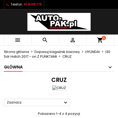
Telefon:
61 8106 175
×
×
×
×
Moje listy życzeń
((modalTitle))
Utwórz listę życzeń
Zaloguj się
Utwórz nową listę
add_circle_outline
((confirmMessage))
Musisz być zalogowany by zapisać produkty na
Nazwa listy życzeń
swojej liście życzeń.
0



shopping_cart
((cancelText))
((modalDeleteText))
Anuluj
Zaloguj się
Strona główna
Dopasuj bagażnik bazowy
HYUNDAI
I30
Anuluj
Utwórz listę życzeń
5dr Hatch 2017 - on Z PUNKTAMI
CRUZ
GŁÓWNA
CRUZ

Zaznacz
Pokazano 1-4 z 4 pozycji