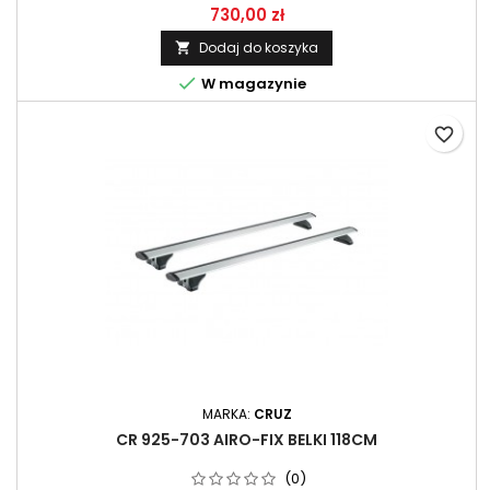
730,00 zł
Dodaj do koszyka


W magazynie
favorite_border
MARKA:
CRUZ
CR 925-703 AIRO-FIX BELKI 118CM
(0)