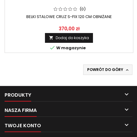
(0)
BELKI STALOWE CRUZ S-FIX 120 CM OBNIŻANE
370,00 zł
Dodaj do koszyka


W magazynie
POWRÓT DO GÓRY


PRODUKTY

NASZA FIRMA

TWOJE KONTO