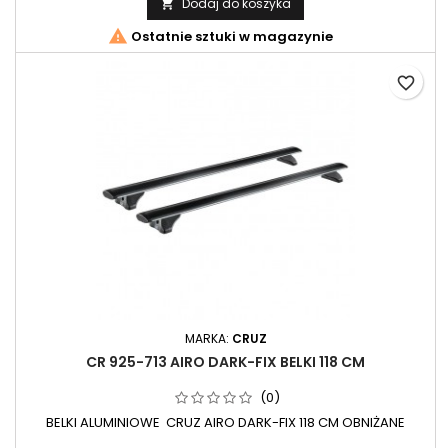
Dodaj do koszyka


Ostatnie sztuki w magazynie
favorite_border
MARKA:
CRUZ
CR 925-713 AIRO DARK-FIX BELKI 118 CM
(0)
BELKI ALUMINIOWE CRUZ AIRO DARK-FIX 118 CM OBNIŻANE