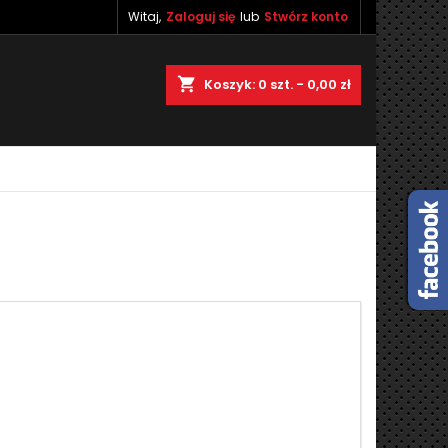
Witaj,
Zaloguj się
lub
Stwórz konto
×
×
×
×
shopping_cart
Koszyk:
0
szt. - 0,00 zł
)
ę
ń