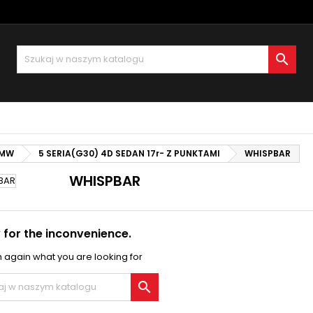
oje listy życzeń
(modalTitle))
twórz listę życzeń
aloguj się

Utwórz nową listę
confirmMessage))
sisz być zalogowany by zapisać produkty na swojej liście życzeń.
zwa listy życzeń
((cancelText))
Anuluj
((modalDeleteText)
Zaloguj si
MW
5 SERIA(G30) 4D SEDAN 17r- Z PUNKTAMI
Anuluj
Utwórz listę życze
WHISPBAR
WHISPBAR
 for the inconvenience.
 again what you are looking for
