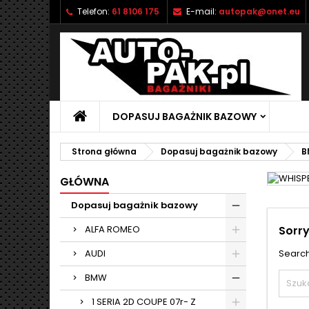
Telefon:
61 8106 175
E-mail:
autopak@onet.eu
M
(
U
Z
add_circle_outline
((
Mu
Na
DOPASUJ BAGAŻNIK BAZOWY
Strona główna
Dopasuj bagażnik bazowy
B
GŁÓWNA
Dopasuj bagażnik bazowy
ALFA ROMEO
Sorry
AUDI
Search
BMW
1 SERIA 2D COUPE 07r- Z