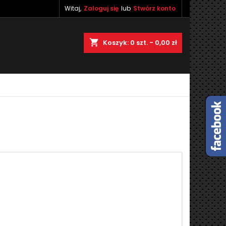
Witaj,
Zaloguj się
lub
Stwórz konto
×
×
×
×
shopping_cart
Koszyk:
0
szt. - 0,00 zł
)
ę
ń