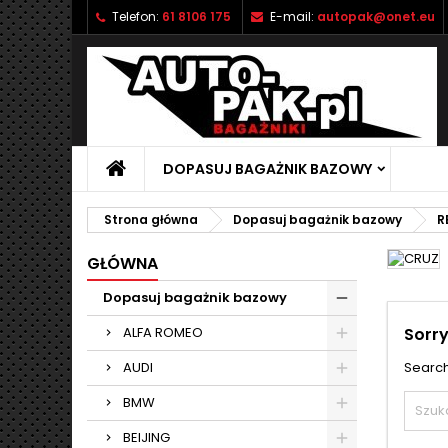
Telefon:
61 8106 175
E-mail:
autopak@onet.eu
M
(
U
Z
add_circle_outline
((
Mu
Na
DOPASUJ BAGAŻNIK BAZOWY
Strona główna
Dopasuj bagażnik bazowy
R
GŁÓWNA
Dopasuj bagażnik bazowy
ALFA ROMEO
Sorry
AUDI
Search
BMW
BEIJING