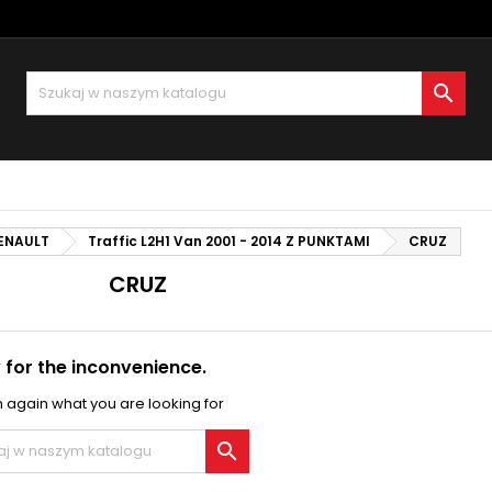
oje listy życzeń
(modalTitle))
twórz listę życzeń
aloguj się

Utwórz nową listę
confirmMessage))
sisz być zalogowany by zapisać produkty na swojej liście życzeń.
zwa listy życzeń
((cancelText))
Anuluj
((modalDeleteText)
Zaloguj si
ENAULT
Traffic L2H1 Van 2001 - 2014 Z PUNKTAMI
Anuluj
Utwórz listę życze
CRUZ
CRUZ
 for the inconvenience.
 again what you are looking for
