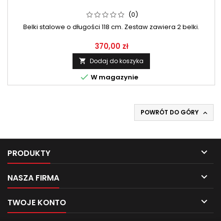
(0)
Belki stalowe o długości 118 cm. Zestaw zawiera 2 belki.
370,00 zł
Dodaj do koszyka


W magazynie
POWRÓT DO GÓRY


PRODUKTY

NASZA FIRMA

TWOJE KONTO