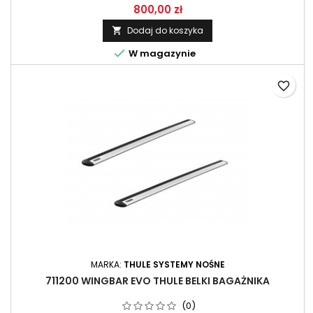
800,00 zł
Dodaj do koszyka


W magazynie
favorite_border
MARKA:
THULE SYSTEMY NOŚNE
711200 WINGBAR EVO THULE BELKI BAGAŻNIKA
(0)