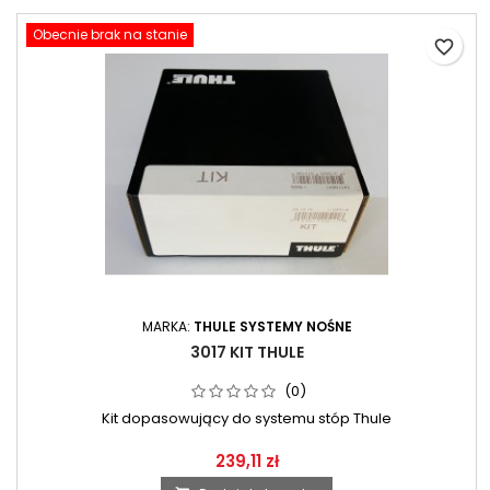
Obecnie brak na stanie
favorite_border
MARKA:
THULE SYSTEMY NOŚNE
3017 KIT THULE
(0)
Kit dopasowujący do systemu stóp Thule
239,11 zł