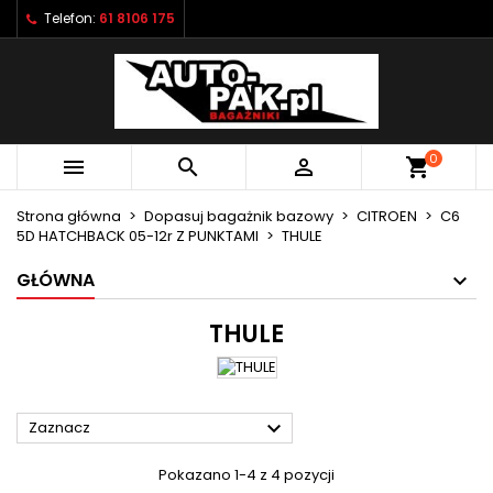
Telefon:
61 8106 175
×
×
×
×
Moje listy życzeń
((modalTitle))
Utwórz listę życzeń
Zaloguj się
Utwórz nową listę
add_circle_outline
((confirmMessage))
Musisz być zalogowany by zapisać produkty na
Nazwa listy życzeń
swojej liście życzeń.
0



shopping_cart
((cancelText))
((modalDeleteText))
Anuluj
Zaloguj się
Strona główna
Dopasuj bagażnik bazowy
CITROEN
C6
Anuluj
Utwórz listę życzeń
5D HATCHBACK 05-12r Z PUNKTAMI
THULE
GŁÓWNA
THULE

Zaznacz
Pokazano 1-4 z 4 pozycji