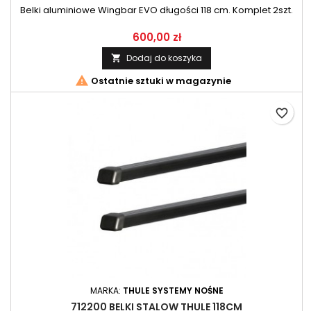
Belki aluminiowe Wingbar EVO długości 118 cm. Komplet 2szt.
600,00 zł
Dodaj do koszyka


Ostatnie sztuki w magazynie
favorite_border
MARKA:
THULE SYSTEMY NOŚNE
712200 BELKI STALOW THULE 118CM