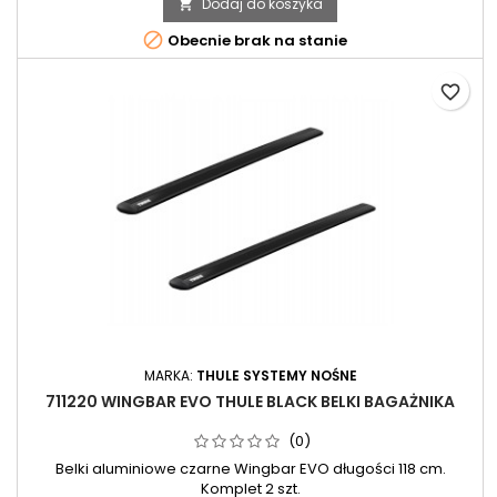
Dodaj do koszyka


Obecnie brak na stanie
favorite_border
MARKA:
THULE SYSTEMY NOŚNE
711220 WINGBAR EVO THULE BLACK BELKI BAGAŻNIKA
(0)
Belki aluminiowe czarne Wingbar EVO długości 118 cm.
Komplet 2 szt.