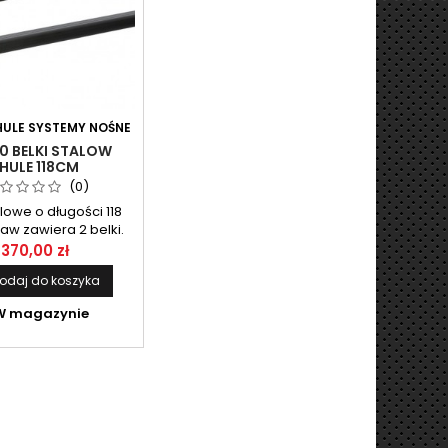
HULE SYSTEMY NOŚNE
0 BELKI STALOW
HULE 118CM
(0)
alowe o długości 118
aw zawiera 2 belki.
370,00 zł
odaj do koszyka
 magazynie