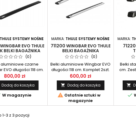
THULE SYSTEMY NOŚNE
MARKA:
THULE SYSTEMY NOŚNE
MARKA:
T
 WINGBAR EVO THULE
711200 WINGBAR EVO THULE
71220
K BELKI BAGAŻNIKA
BELKI BAGAŻNIKA
T
(0)
(0)
i aluminiowe czarne
Belki aluminiowe Wingbar EVO
Belki st
r EVO długości 118 cm.
długości 118 cm. Komplet 2szt.
cm. Zest
Komplet 2 szt.
800,00 zł
600,00 zł
Dodaj do koszyka
Dodaj do koszyka
D





W magazynie
Ostatnie sztuki w
W
magazynie
1-3 z 3 pozycji