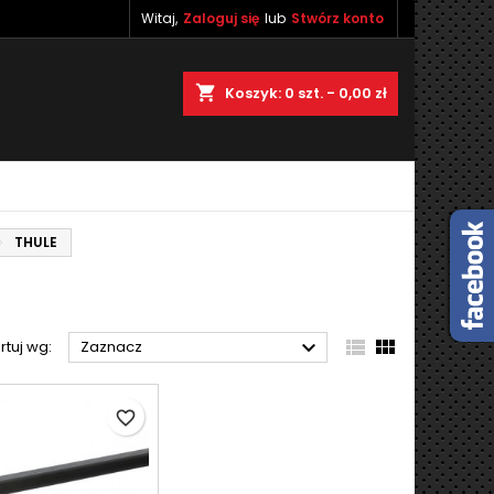
Witaj,
Zaloguj się
lub
Stwórz konto
×
×
×
×
shopping_cart
Koszyk:
0
szt. - 0,00 zł
)
ę
ń
THULE



rtuj wg:
Zaznacz
favorite_border