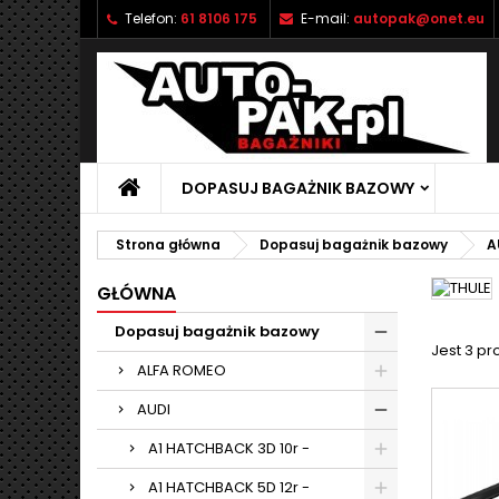
Telefon:
61 8106 175
E-mail:
autopak@onet.eu
M
(
U
Z
add_circle_outline
((
Mu
Na
DOPASUJ BAGAŻNIK BAZOWY
Strona główna
Dopasuj bagażnik bazowy
A
GŁÓWNA
Dopasuj bagażnik bazowy
Jest 3 pr
ALFA ROMEO
AUDI
A1 HATCHBACK 3D 10r -
A1 HATCHBACK 5D 12r -