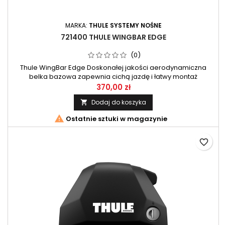
MARKA:
THULE SYSTEMY NOŚNE
721400 THULE WINGBAR EDGE
(0)
Thule WingBar Edge Doskonałej jakości aerodynamiczna
belka bazowa zapewnia cichą jazdę i łatwy montaż
akcesoriów. 1 szt
370,00 zł
Dodaj do koszyka


Ostatnie sztuki w magazynie
favorite_border