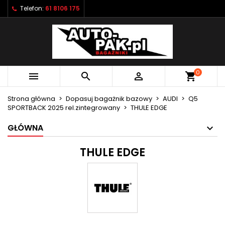
Telefon:
61 8106 175
×
×
×
×
Moje listy życzeń
((modalTitle))
Utwórz listę życzeń
Zaloguj się
Utwórz nową listę
add_circle_outline
((confirmMessage))
Musisz być zalogowany by zapisać produkty na
Nazwa listy życzeń
swojej liście życzeń.
0



shopping_cart
((cancelText))
((modalDeleteText))
Anuluj
Zaloguj się
Strona główna
Dopasuj bagażnik bazowy
AUDI
Q5
Anuluj
Utwórz listę życzeń
SPORTBACK 2025 rel.zintegrowany
THULE EDGE
GŁÓWNA
THULE EDGE