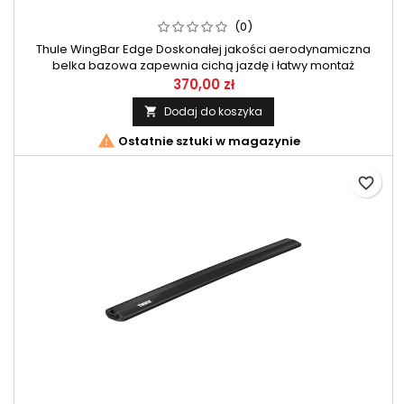
(0)
Thule WingBar Edge Doskonałej jakości aerodynamiczna
belka bazowa zapewnia cichą jazdę i łatwy montaż
akcesoriów. 1 szt
370,00 zł
Dodaj do koszyka


Ostatnie sztuki w magazynie
favorite_border