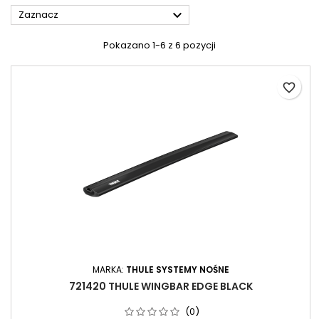

Zaznacz
Pokazano 1-6 z 6 pozycji
favorite_border
MARKA:
THULE SYSTEMY NOŚNE
721420 THULE WINGBAR EDGE BLACK
(0)