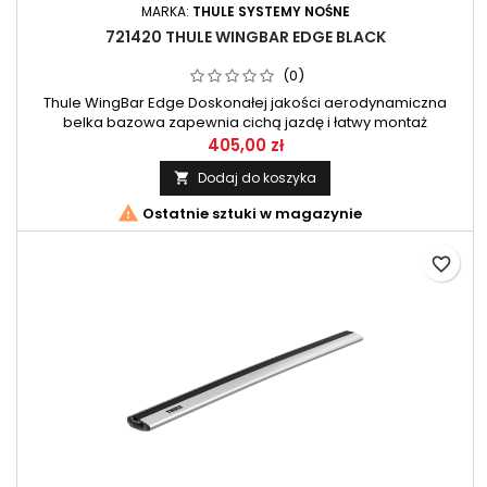
MARKA:
THULE SYSTEMY NOŚNE
721420 THULE WINGBAR EDGE BLACK
(0)
Thule WingBar Edge Doskonałej jakości aerodynamiczna
belka bazowa zapewnia cichą jazdę i łatwy montaż
akcesoriów. 1 szt
405,00 zł
Dodaj do koszyka


Ostatnie sztuki w magazynie
favorite_border