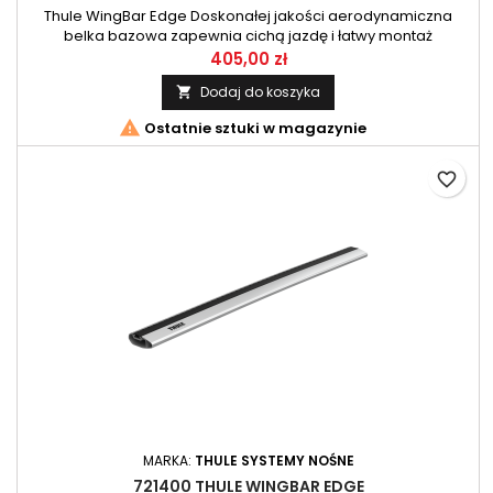
Thule WingBar Edge Doskonałej jakości aerodynamiczna
belka bazowa zapewnia cichą jazdę i łatwy montaż
akcesoriów. 1 szt
405,00 zł
Dodaj do koszyka


Ostatnie sztuki w magazynie
favorite_border
MARKA:
THULE SYSTEMY NOŚNE
721400 THULE WINGBAR EDGE