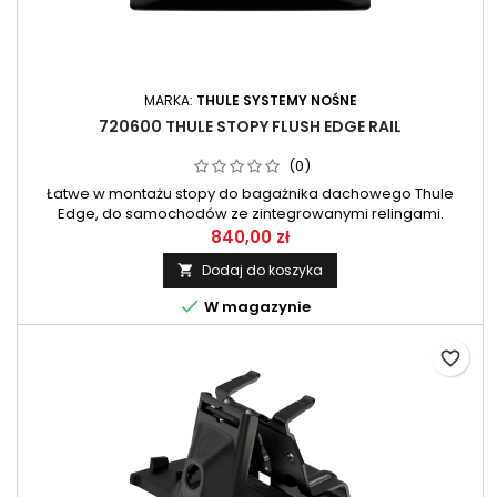
MARKA:
THULE SYSTEMY NOŚNE
720600 THULE STOPY FLUSH EDGE RAIL
(0)
Łatwe w montażu stopy do bagażnika dachowego Thule
Edge, do samochodów ze zintegrowanymi relingami.
Komplet zawiera 4 szt.
840,00 zł
Dodaj do koszyka


W magazynie
favorite_border