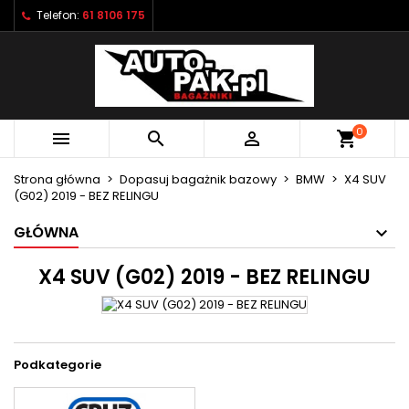
Telefon:
61 8106 175
×
×
×
×
Moje listy życzeń
((modalTitle))
Utwórz listę życzeń
Zaloguj się
Utwórz nową listę
add_circle_outline
((confirmMessage))
Musisz być zalogowany by zapisać produkty na
Nazwa listy życzeń
swojej liście życzeń.
0



shopping_cart
((cancelText))
((modalDeleteText))
Anuluj
Zaloguj się
Strona główna
Dopasuj bagażnik bazowy
BMW
X4 SUV
Anuluj
Utwórz listę życzeń
(G02) 2019 - BEZ RELINGU
GŁÓWNA
X4 SUV (G02) 2019 - BEZ RELINGU
Podkategorie