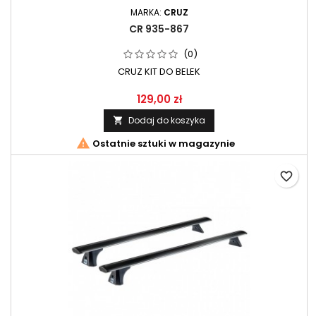
MARKA:
CRUZ
CR 935-867
(0)
CRUZ KIT DO BELEK
129,00 zł
Dodaj do koszyka


Ostatnie sztuki w magazynie
favorite_border