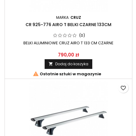
MARKA:
CRUZ
CR 925-776 AIRO T BELKI CZARNE 133CM
(0)
BELKI ALUMINIOWE CRUZ AIRO T 133 CM CZARNE
790,00 zł
Dodaj do koszyka


Ostatnie sztuki w magazynie
favorite_border