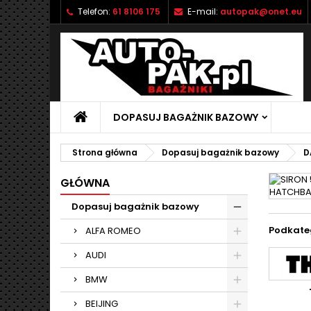
Telefon:
61 8106 175
E-mail:
autopak@onet.eu
M
(
U
Z
add_circle_outline
((
Mu
Na
DOPASUJ BAGAŻNIK BAZOWY
Strona główna
Dopasuj bagażnik bazowy
D
GŁÓWNA
Dopasuj bagażnik bazowy
Podkate
ALFA ROMEO
AUDI
BMW
BEIJING