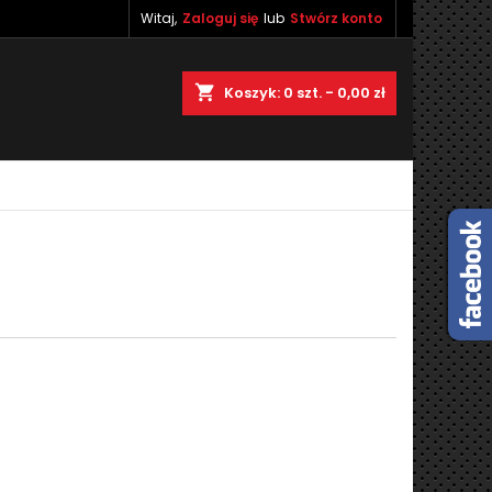
Witaj,
Zaloguj się
lub
Stwórz konto
×
×
×
×
shopping_cart
Koszyk:
0
szt. - 0,00 zł
)
ę
ń