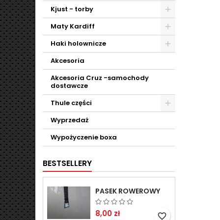
Kjust - torby
Maty Kardiff
Haki holownicze
Akcesoria
Akcesoria Cruz -samochody
dostawcze
Thule części
Wyprzedaż
Wypożyczenie boxa
BESTSELLERY
PASEK ROWEROWY
8,00 zł
favorite_border