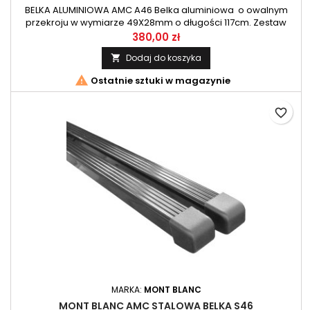
BELKA ALUMINIOWA AMC A46 Belka aluminiowa o owalnym
przekroju w wymiarze 49X28mm o długości 117cm. Zestaw
belek przeznaczony do systemu AMC firmy Mont Blanc.
380,00 zł
Dodaj do koszyka


Ostatnie sztuki w magazynie
favorite_border
MARKA:
MONT BLANC
MONT BLANC AMC STALOWA BELKA S46