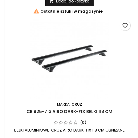
Dodaj do koszyka


Ostatnie sztuki w magazynie
favorite_border
MARKA:
CRUZ
CR 925-713 AIRO DARK-FIX BELKI 118 CM
(0)
BELKI ALUMINIOWE CRUZ AIRO DARK-FIX 118 CM OBNIŻANE