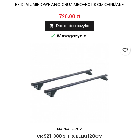
BELKI ALUMINIOWE AIRO CRUZ AIRO-FIX 118 CM OBNIŻANE
720,00 zł
Dodaj do koszyka


W magazynie
favorite_border
MARKA:
CRUZ
CR 921-380 S-FIX BELKI 120CM