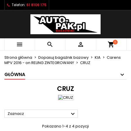
Telefon:
61 8106 175
×
×
×
×
Moje listy życzeń
((modalTitle))
Utwórz listę życzeń
Zaloguj się
Utwórz nową listę
add_circle_outline
((confirmMessage))
Musisz być zalogowany by zapisać produkty na
Nazwa listy życzeń
swojej liście życzeń.
0



shopping_cart
((cancelText))
((modalDeleteText))
Anuluj
Zaloguj się
Strona główna
Dopasuj bagażnik bazowy
KIA
Carens
Anuluj
Utwórz listę życzeń
MPV 2016 - on RELING ZINTEGROWANY
CRUZ
GŁÓWNA
CRUZ

Zaznacz
Pokazano 1-4 z 4 pozycji