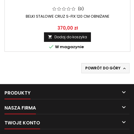
(0)
BELKI STALOWE CRUZ S-FIX 120 CM OBNIŻANE
370,00 zł
Dodaj do koszyka


W magazynie
POWRÓT DO GÓRY


PRODUKTY

NASZA FIRMA

TWOJE KONTO