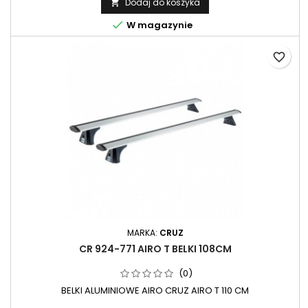
Dodaj do koszyka


W magazynie
favorite_border
MARKA:
CRUZ
CR 924-771 AIRO T BELKI 108CM
(0)
BELKI ALUMINIOWE AIRO CRUZ AIRO T 110 CM