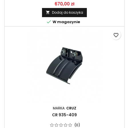
670,00 zł
Dodaj do koszyka


W magazynie
favorite_border
MARKA:
CRUZ
CR 935-409
(0)