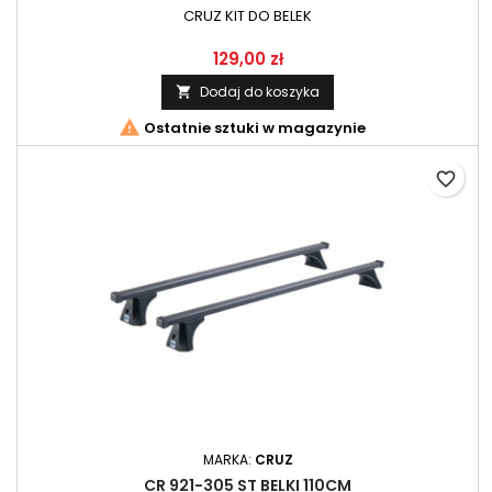
CRUZ KIT DO BELEK
129,00 zł
Dodaj do koszyka


Ostatnie sztuki w magazynie
favorite_border
MARKA:
CRUZ
CR 921-305 ST BELKI 110CM