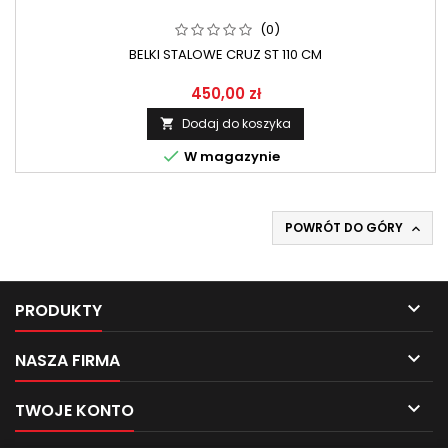
(0)
BELKI STALOWE CRUZ ST 110 CM
450,00 zł
Dodaj do koszyka


W magazynie
POWRÓT DO GÓRY


PRODUKTY

NASZA FIRMA

TWOJE KONTO