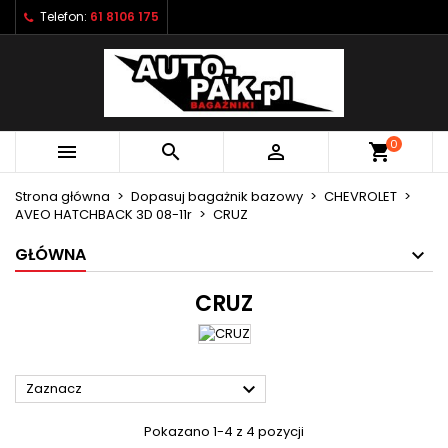
Telefon:
61 8106 175
×
×
×
×
Moje listy życzeń
((modalTitle))
Utwórz listę życzeń
Zaloguj się
Utwórz nową listę
add_circle_outline
((confirmMessage))
Musisz być zalogowany by zapisać produkty na
Nazwa listy życzeń
swojej liście życzeń.
0



shopping_cart
((cancelText))
((modalDeleteText))
Anuluj
Zaloguj się
Strona główna
Dopasuj bagażnik bazowy
CHEVROLET
Anuluj
Utwórz listę życzeń
AVEO HATCHBACK 3D 08-11r
CRUZ
GŁÓWNA
CRUZ

Zaznacz
Pokazano 1-4 z 4 pozycji