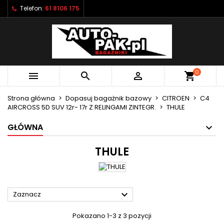
Telefon:
61 8106 175
×
×
×
×
Moje listy życzeń
((modalTitle))
Utwórz listę życzeń
Zaloguj się
Utwórz nową listę
add_circle_outline
((confirmMessage))
Musisz być zalogowany by zapisać produkty na
Nazwa listy życzeń
swojej liście życzeń.
0



shopping_cart
((cancelText))
((modalDeleteText))
Anuluj
Zaloguj się
Strona główna
Dopasuj bagażnik bazowy
CITROEN
C4
Anuluj
Utwórz listę życzeń
AIRCROSS 5D SUV 12r- 17r Z RELINGAMI ZINTEGR.
THULE
GŁÓWNA
THULE

Zaznacz
Pokazano 1-3 z 3 pozycji