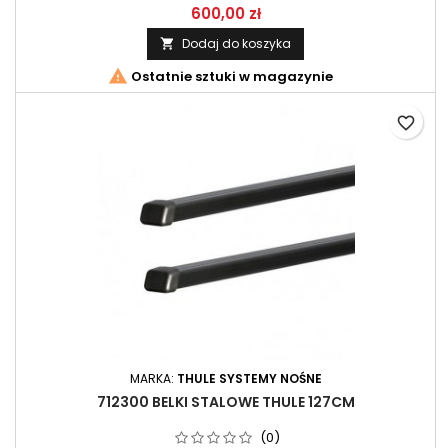
600,00 zł
Dodaj do koszyka


Ostatnie sztuki w magazynie
favorite_border
MARKA:
THULE SYSTEMY NOŚNE
712300 BELKI STALOWE THULE 127CM
(0)