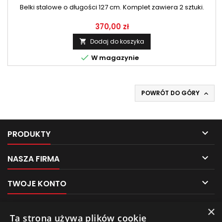
Belki stalowe o długości 127 cm. Komplet zawiera 2 sztuki.
370,00 zł
Dodaj do koszyka


W magazynie
POWRÓT DO GÓRY


PRODUKTY

NASZA FIRMA

TWOJE KONTO

KONTAKT
×
Pliki cookies
Ta strona używa plików cookie