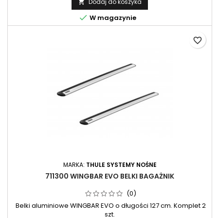
Dodaj do koszyka


W magazynie
favorite_border
MARKA:
THULE SYSTEMY NOŚNE
711300 WINGBAR EVO BELKI BAGAŻNIK
(0)
Belki aluminiowe WINGBAR EVO o długości 127 cm. Komplet 2
szt.