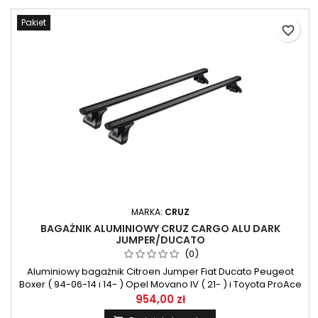
Pakiet
favorite_border
MARKA:
CRUZ
BAGAŻNIK ALUMINIOWY CRUZ CARGO ALU DARK
JUMPER/DUCATO
(0)
Aluminiowy bagażnik Citroen Jumper Fiat Ducato Peugeot
Boxer ( 94-06-14 i 14- ) Opel Movano IV ( 21- ) i Toyota ProAce
MAX ( 24- ) CRUZ Alu-Cargo AF2-158 DARK
954,00 zł