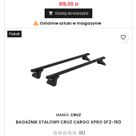
MAX ( 24- ) , IVECO 2000-2014-2014- CRUZ Alu-Cargo AF2-158
915,00 zł
Dodaj do koszyka


Ostatnie sztuki w magazynie
Pakiet
favorite_border
MARKA:
CRUZ
BAGAŻNIK STALOWY CRUZ CARGO XPRO SF2-160
(0)