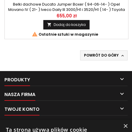
Belki dachowe Ducato Jumper Boxer ( 94-06-14- ) Opel
Movano IV ( 21- ) Iveco Daily III 3000/H1 i 3520/H1 ( 14- ) Toyota
ProAce Max ( 24- ) CRUZ Cargo Xpro SF2-160
655,00 zł
Dodaj do koszyka


Ostatnie sztuki w magazynie
POWRÓT DO GÓRY


PRODUKTY

NASZA FIRMA

TWOJE KONTO

KONTAKT
×
Pliki cookies
Ta strona używa plików cookie