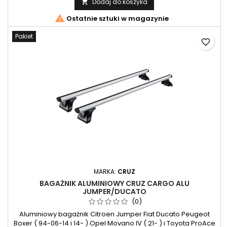
Dodaj do koszyka


Ostatnie sztuki w magazynie
Pakiet
favorite_border
MARKA:
CRUZ
BAGAŻNIK ALUMINIOWY CRUZ CARGO ALU
JUMPER/DUCATO
(0)
Aluminiowy bagażnik Citroen Jumper Fiat Ducato Peugeot
Boxer ( 94-06-14 i 14- ) Opel Movano IV ( 21- ) i Toyota ProAce