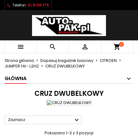
Telefon:
61 8106 175
×
×
×
×
Moje listy życzeń
((modalTitle))
Utwórz listę życzeń
Zaloguj się
Utwórz nową listę
add_circle_outline
((confirmMessage))
Musisz być zalogowany by zapisać produkty na
Nazwa listy życzeń
swojej liście życzeń.
0



shopping_cart
((cancelText))
((modalDeleteText))
Anuluj
Zaloguj się
Strona główna
Dopasuj bagażnik bazowy
CITROEN
Anuluj
Utwórz listę życzeń
JUMPER 14r- L2H2
CRUZ DWUBELKOWY
GŁÓWNA
CRUZ DWUBELKOWY

Zaznacz
Pokazano 1-3 z 3 pozycji