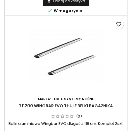
Dodaj do koszyka


W magazynie
favorite_border
MARKA:
THULE SYSTEMY NOŚNE
711200 WINGBAR EVO THULE BELKI BAGAŻNIKA
(0)
Belki aluminiowe Wingbar EVO długości 118 cm. Komplet 2szt.