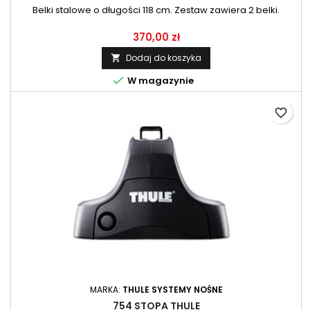
Belki stalowe o długości 118 cm. Zestaw zawiera 2 belki.
370,00 zł
Dodaj do koszyka


W magazynie
favorite_border
MARKA:
THULE SYSTEMY NOŚNE
754 STOPA THULE