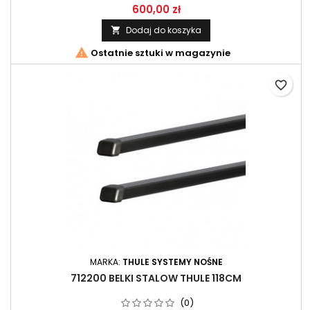
600,00 zł
Dodaj do koszyka


Ostatnie sztuki w magazynie
favorite_border
MARKA:
THULE SYSTEMY NOŚNE
712200 BELKI STALOW THULE 118CM
(0)