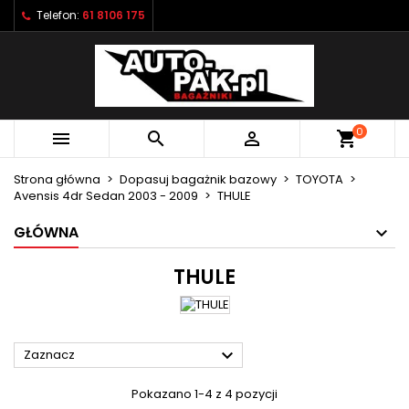
Telefon:
61 8106 175
×
×
×
×
Moje listy życzeń
((modalTitle))
Utwórz listę życzeń
Zaloguj się
Utwórz nową listę
add_circle_outline
((confirmMessage))
Musisz być zalogowany by zapisać produkty na
Nazwa listy życzeń
swojej liście życzeń.
0



shopping_cart
((cancelText))
((modalDeleteText))
Anuluj
Zaloguj się
Strona główna
Dopasuj bagażnik bazowy
TOYOTA
Anuluj
Utwórz listę życzeń
Avensis 4dr Sedan 2003 - 2009
THULE
GŁÓWNA
THULE

Zaznacz
Pokazano 1-4 z 4 pozycji