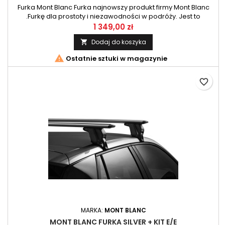
Furka Mont Blanc Furka najnowszy produkt firmy Mont Blanc
.Furkę dla prostoty i niezawodności w podróży. Jest to
najszybszy i najłatwiejszy w montażu system nośny , zawsze
1 349,00 zł
gotowy, kiedy tylko ty jesteś gotowy do podróży. Bo z Furką
Dodaj do koszyka

chodzi o cieszenie się podróżą bez martwienia się o montaż.

Ostatnie sztuki w magazynie
favorite_border
MARKA:
MONT BLANC
MONT BLANC FURKA SILVER + KIT E/E