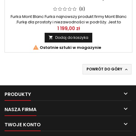
(0)
Furka Mont Blanc Furka najnowszy produkt firmy Mont Blanc
.Furkę dla prostoty i niezawodności w podróży. Jest to
najszybszy i najłatwiejszy w montażu system nośny , zawsze
1 199,00 zł
gotowy, kiedy tylko ty jesteś gotowy do podróży. Bo z Furką
Dodaj do koszyka

chodzi o cieszenie się podróżą bez martwienia się o montaż.

Ostatnie sztuki w magazynie
POWRÓT DO GÓRY


PRODUKTY

NASZA FIRMA

TWOJE KONTO