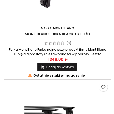
MARKA:
MONT BLANC
MONT BLANC FURKA BLACK + KIT E/D
(0)
Furka Mont Blanc Furka najnowszy produkt firmy Mont Blanc
.Furkę dla prostoty i niezawodności w podróży. Jest to
najszybszy i najłatwiejszy w montażu system nośny , zawsze
1 349,00 zł
gotowy, kiedy tylko ty jesteś gotowy do podróży. Bo z Furką
Dodaj do koszyka

chodzi o cieszenie się podróżą bez martwienia się o montaż.

Ostatnie sztuki w magazynie
favorite_border