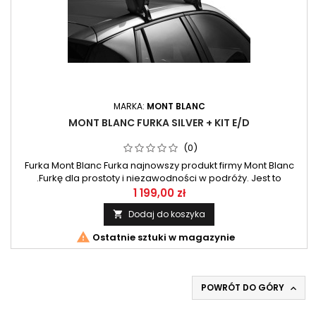
MARKA:
MONT BLANC
MONT BLANC FURKA SILVER + KIT E/D
(0)
Furka Mont Blanc Furka najnowszy produkt firmy Mont Blanc
.Furkę dla prostoty i niezawodności w podróży. Jest to
najszybszy i najłatwiejszy w montażu system nośny , zawsze
1 199,00 zł
gotowy, kiedy tylko ty jesteś gotowy do podróży. Bo z Furką
Dodaj do koszyka

chodzi o cieszenie się podróżą bez martwienia się o montaż.

Ostatnie sztuki w magazynie
POWRÓT DO GÓRY
