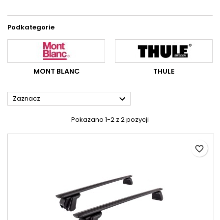
Podkategorie
MONT BLANC
THULE

Zaznacz
Pokazano 1-2 z 2 pozycji
favorite_border