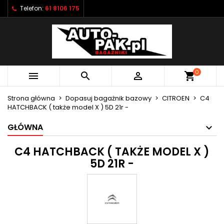
Telefon:
61 8106 175
×
×
×
×
Moje listy życzeń
((modalTitle))
Utwórz listę życzeń
Zaloguj się
Utwórz nową listę
add_circle_outline
((confirmMessage))
Musisz być zalogowany by zapisać produkty na
Nazwa listy życzeń
swojej liście życzeń.
0



shopping_cart
((cancelText))
((modalDeleteText))
Anuluj
Zaloguj się
Strona główna
Dopasuj bagażnik bazowy
CITROEN
C4
Anuluj
Utwórz listę życzeń
HATCHBACK ( także model X ) 5D 21r -
GŁÓWNA
C4 HATCHBACK ( TAKŻE MODEL X )
5D 21R -