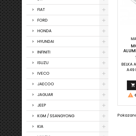
FIAT
FORD
HONDA
MA
HYUNDAI
M
ALUM
INFINITI
ISUZU
BELKA 
A49 
IVECO
aerody
w w
JAECOO

długośc
przez
JAGUAR

O
AMC
JEEP
Pokazano 
KGM / SSANGYONG
KIA