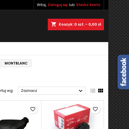
Witaj,
Zaloguj się
lub
Stwórz konto
×
×
×
×
shopping_cart
Koszyk:
0
szt. - 0,00 zł
)
ę
ń
MONTBLANC



rtuj wg:
Zaznacz
favorite_border
favorite_border