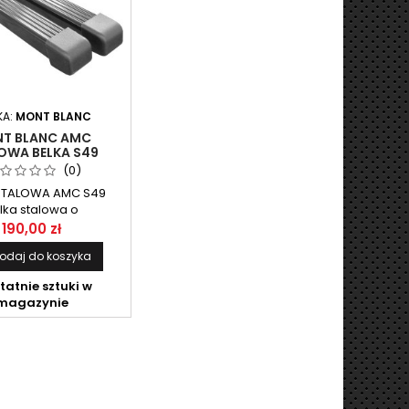
KA:
MONT BLANC
T BLANC AMC
OWA BELKA S49
(0)
STALOWA AMC S49
lka stalowa o
rdowym wymiarze
190,00 zł
 o długości 125cm.
odaj do koszyka
belek przeznaczony
emu AMC firmy Mont
tatnie sztuki w
Blanc.
magazynie