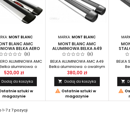
RKA:
MONT BLANC
MARKA:
MONT BLANC
MAR
ONT BLANC AMC
MONT BLANC AMC
MON
INIOWA BELKA AERO
ALUMINIOWA BELKA A49
STAL
A49
(0)
(0)
AERO ALUMINIOWA AMC
BELKA ALUMINIOWA AMC A49
BELKA 
Belka aluminiowa o
Belka aluminiowa o owalnym
Be
namicznym przekroju
przekroju w wymiarze
standa
520,00 zł
380,00 zł
ymiarze 73X28mm o
49X28mm o długości 125cm.
32x22mm
Dodaj do koszyka
Dodaj do koszyka
D


i 125cm. Zestaw belek
Zestaw belek przeznaczony
Zestaw 
naczony do systemu
do systemu AMC firmy Mont
do syst


statnie sztuki w
Ostatnie sztuki w
Os
 firmy Mont Blanc.
Blanc.
magazynie
magazynie
1-7 z 7 pozycji