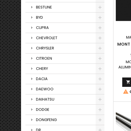
BESTUNE
BYD
CUPRA
MA
CHEVROLET
MONT 
CHRYSLER
CITROEN
MO
ALUMI
CHERY
AL
PRZEZ
DACIA

NOŚ
DAEWOO

O
DAIHATSU
DODGE
DONGFENG
DR