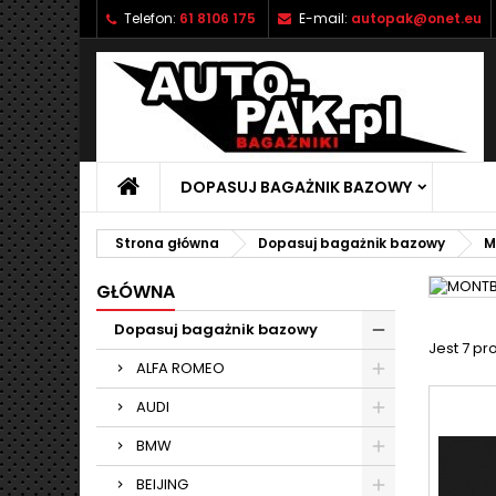
Telefon:
61 8106 175
E-mail:
autopak@onet.eu
M
(
U
Z
add_circle_outline
((
Mu
Na
DOPASUJ BAGAŻNIK BAZOWY
Strona główna
Dopasuj bagażnik bazowy
M
GŁÓWNA
Dopasuj bagażnik bazowy
Jest 7 pr
ALFA ROMEO
AUDI
BMW
BEIJING