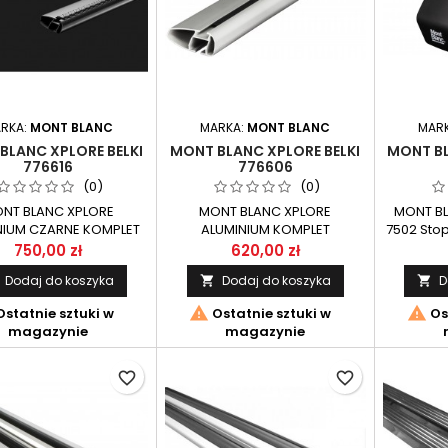
RKA:
MONT BLANC
MARKA:
MONT BLANC
MAR
BLANC XPLORE BELKI
MONT BLANC XPLORE BELKI
MONT BL
776616
776606
(0)
(0)
NT BLANC XPLORE
MONT BLANC XPLORE
MONT BL
NIUM CZARNE KOMPLET
ALUMINIUM KOMPLET
7502 Sto
UMINIOWYCH BELEK
ALUMINIOWYCH BELEK
XPLORE
750,00 zł
620,00 zł
NACZONY DO SYSTEMU
PRZEZNACZONY DO SYSTEMU
samoch
Dodaj do koszyka
Dodaj do koszyka
D


NEGO XPLORE MONT
NOŚNEGO XPLORE MONT
apli
BLANC.
BLANC.
posiada


statnie sztuki w
Ostatnie sztuki w
Os
sposób m
magazynie
magazynie
favorite_border
favorite_border