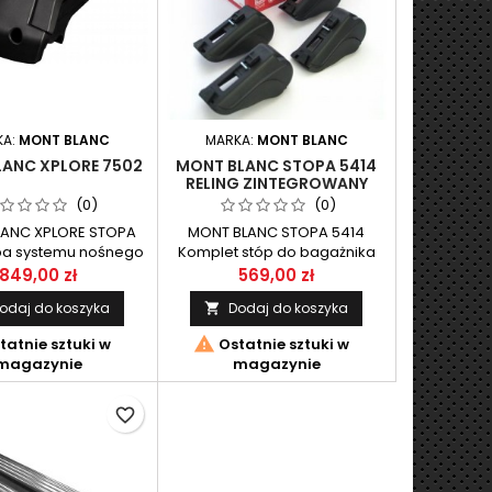
KA:
MONT BLANC
MARKA:
MONT BLANC
ANC XPLORE 7502
MONT BLANC STOPA 5414
RELING ZINTEGROWANY
(0)
(0)
ANC XPLORE STOPA
MONT BLANC STOPA 5414
pa systemu nośnego
Komplet stóp do bagażnika
 przeznaczone do
dachowego z systemu AMC
849,00 zł
569,00 zł
odów według listy
firmy MONT BLANC.
odaj do koszyka
Dodaj do koszyka

kacyjnej. Stopa
jąca najłatwiejszy

tatnie sztuki w
Ostatnie sztuki w
ontażu do relingu .
magazynie
magazynie
favorite_border