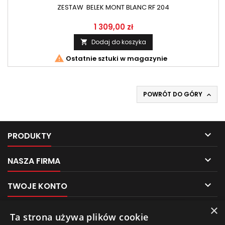
ZESTAW BELEK MONT BLANC RF 204
1 309,00 zł
Dodaj do koszyka


Ostatnie sztuki w magazynie
POWRÓT DO GÓRY


PRODUKTY

NASZA FIRMA

TWOJE KONTO
×

KONTAKT
Pliki cookies
Ta strona używa plików cookie