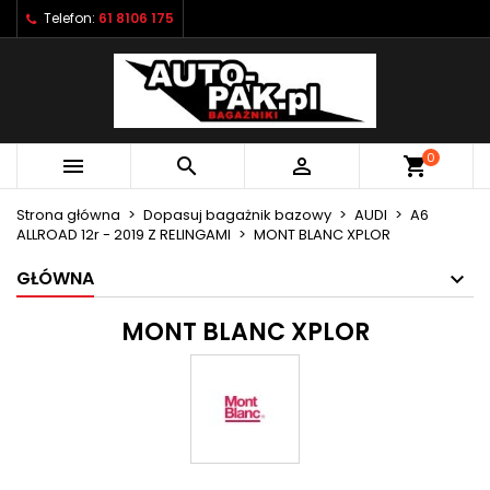
Telefon:
61 8106 175
×
×
×
×
Moje listy życzeń
((modalTitle))
Utwórz listę życzeń
Zaloguj się
Utwórz nową listę
add_circle_outline
((confirmMessage))
Musisz być zalogowany by zapisać produkty na
Nazwa listy życzeń
swojej liście życzeń.
0



shopping_cart
((cancelText))
((modalDeleteText))
Anuluj
Zaloguj się
Strona główna
Dopasuj bagażnik bazowy
AUDI
A6
Anuluj
Utwórz listę życzeń
ALLROAD 12r - 2019 Z RELINGAMI
MONT BLANC XPLOR
GŁÓWNA
MONT BLANC XPLOR