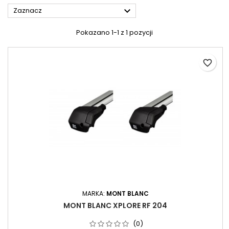

Zaznacz
Pokazano 1-1 z 1 pozycji
favorite_border
MARKA:
MONT BLANC
MONT BLANC XPLORE RF 204
(0)