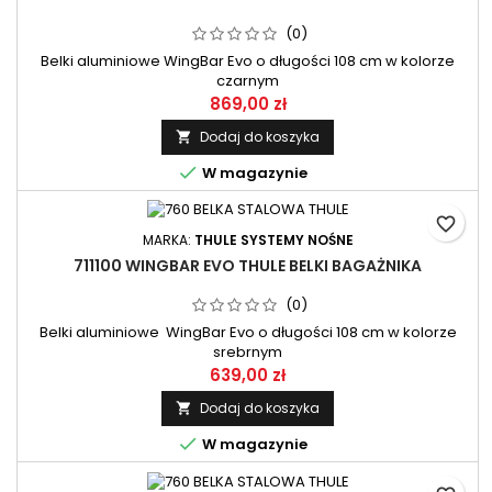
(0)
Belki aluminiowe WingBar Evo o długości 108 cm w kolorze
czarnym
869,00 zł
Dodaj do koszyka


W magazynie
favorite_border
MARKA:
THULE SYSTEMY NOŚNE
711100 WINGBAR EVO THULE BELKI BAGAŻNIKA
(0)
Belki aluminiowe WingBar Evo o długości 108 cm w kolorze
srebrnym
639,00 zł
Dodaj do koszyka


W magazynie