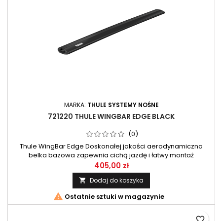
MARKA:
THULE SYSTEMY NOŚNE
721220 THULE WINGBAR EDGE BLACK
(0)
Thule WingBar Edge Doskonałej jakości aerodynamiczna
belka bazowa zapewnia cichą jazdę i łatwy montaż
akcesoriów. 1 szt
405,00 zł
Dodaj do koszyka


Ostatnie sztuki w magazynie
favorite_border