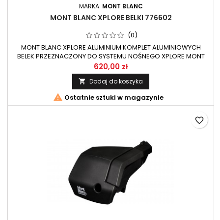
MARKA:
MONT BLANC
MONT BLANC XPLORE BELKI 776602
(0)
MONT BLANC XPLORE ALUMINIUM KOMPLET ALUMINIOWYCH
BELEK PRZEZNACZONY DO SYSTEMU NOŚNEGO XPLORE MONT
BLANC.
620,00 zł
Dodaj do koszyka


Ostatnie sztuki w magazynie
favorite_border