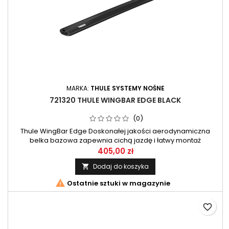
MARKA:
THULE SYSTEMY NOŚNE
721320 THULE WINGBAR EDGE BLACK
(0)
Thule WingBar Edge Doskonałej jakości aerodynamiczna
belka bazowa zapewnia cichą jazdę i łatwy montaż
akcesoriów. 1 szt
405,00 zł
Dodaj do koszyka


Ostatnie sztuki w magazynie
favorite_border