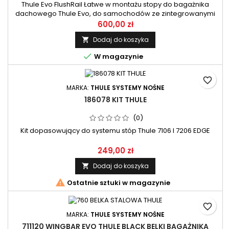
Thule Evo FlushRail Łatwe w montażu stopy do bagażnika
dachowego Thule Evo, do samochodów ze zintegrowanymi
relingami. Komplet zawiera 4 sztuki.
600,00 zł
Dodaj do koszyka


W magazynie
favorite_border
MARKA:
THULE SYSTEMY NOŚNE
186078 KIT THULE
(0)
Kit dopasowujący do systemu stóp Thule 7106 I 7206 EDGE
249,00 zł
Dodaj do koszyka


Ostatnie sztuki w magazynie
favorite_border
MARKA:
THULE SYSTEMY NOŚNE
711120 WINGBAR EVO THULE BLACK BELKI BAGAŻNIKA