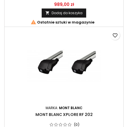
989,00 zł
Dodaj do koszyka


Ostatnie sztuki w magazynie
favorite_border
MARKA:
MONT BLANC
MONT BLANC XPLORE RF 202
(0)