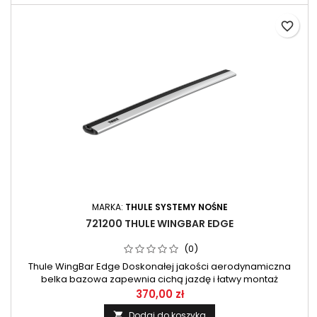
favorite_border
MARKA:
THULE SYSTEMY NOŚNE
721200 THULE WINGBAR EDGE
(0)
Thule WingBar Edge Doskonałej jakości aerodynamiczna
belka bazowa zapewnia cichą jazdę i łatwy montaż
akcesoriów. 1 szt
370,00 zł
Dodaj do koszyka
