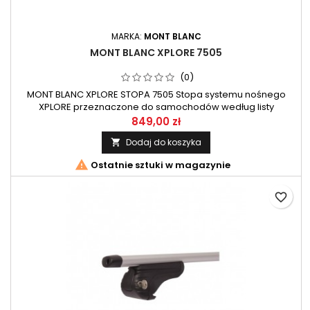
MARKA:
MONT BLANC
MONT BLANC XPLORE 7505
(0)
MONT BLANC XPLORE STOPA 7505 Stopa systemu nośnego
XPLORE przeznaczone do samochodów według listy
aplikacyjnej. Stopa posiadająca najłatwiejszy sposób
849,00 zł
montażu do relingu .
Dodaj do koszyka


Ostatnie sztuki w magazynie
favorite_border