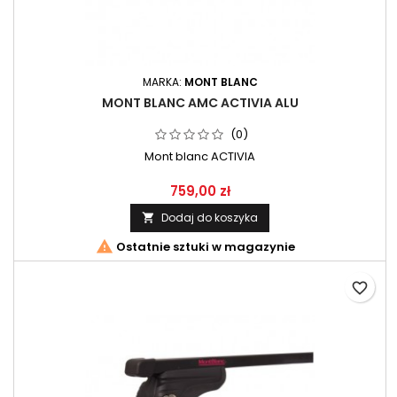
MARKA:
MONT BLANC
MONT BLANC AMC ACTIVIA ALU
(0)
Mont blanc ACTIVIA
759,00 zł
Dodaj do koszyka


Ostatnie sztuki w magazynie
favorite_border