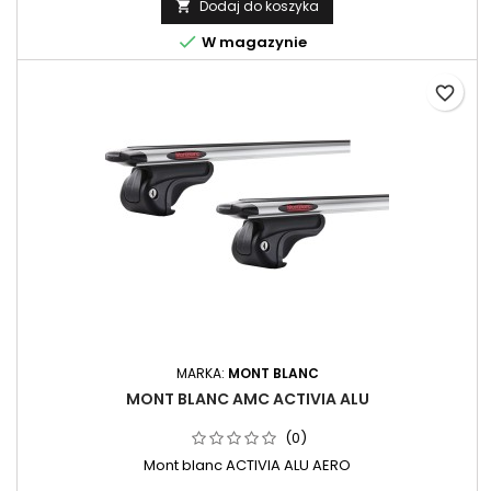
Dodaj do koszyka


W magazynie
favorite_border
MARKA:
MONT BLANC
MONT BLANC AMC ACTIVIA ALU
(0)
Mont blanc ACTIVIA ALU AERO