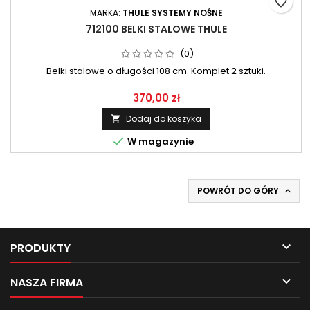
favorite_border
MARKA:
THULE SYSTEMY NOŚNE
712100 BELKI STALOWE THULE
(0)
Belki stalowe o długości 108 cm. Komplet 2 sztuki.
370,00 zł
Dodaj do koszyka


W magazynie
POWRÓT DO GÓRY


PRODUKTY

NASZA FIRMA