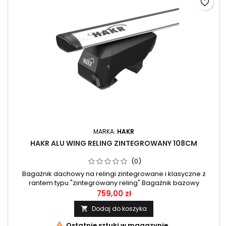
favorite_border
MARKA:
HAKR
HAKR ALU WING RELING ZINTEGROWANY 108CM
(0)
Bagażnik dachowy na relingi zintegrowane i klasyczne z
rantem typu "zintegrowany reling" Bagażnik bazowy
czeskiego producenta HAKR, sprawdzona jakość na naszym
759,00 zł
rynku. Bardzo dobra jakość materiałów oraz pewne i stabilne
Dodaj do koszyka

mocowanie do reling.

Ostatnie sztuki w magazynie