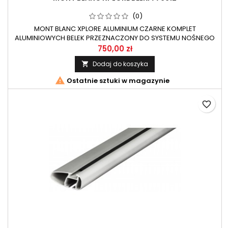
(0)
MONT BLANC XPLORE ALUMINIUM CZARNE KOMPLET
ALUMINIOWYCH BELEK PRZEZNACZONY DO SYSTEMU NOŚNEGO
XPLORE MONT BLANC.
750,00 zł
Dodaj do koszyka


Ostatnie sztuki w magazynie
favorite_border