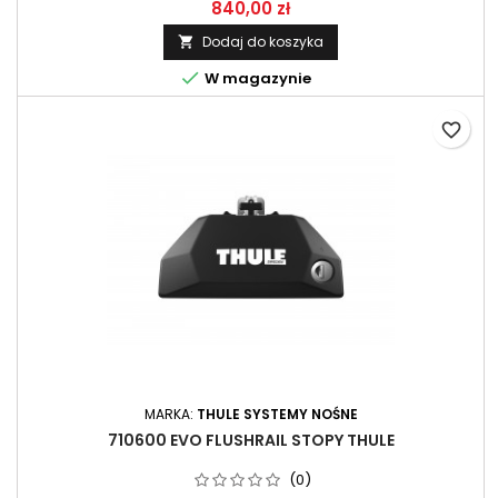
Komplet zawiera 4 szt.
840,00 zł
Dodaj do koszyka


W magazynie
favorite_border
MARKA:
THULE SYSTEMY NOŚNE
710600 EVO FLUSHRAIL STOPY THULE
(0)