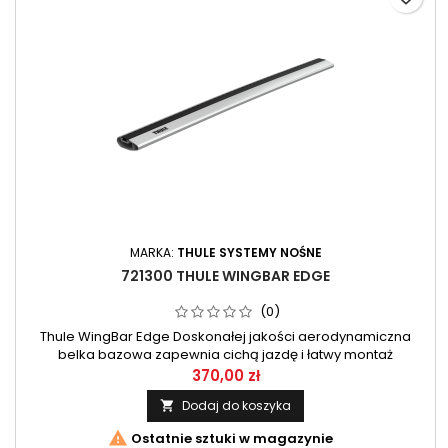
MARKA:
THULE SYSTEMY NOŚNE
721300 THULE WINGBAR EDGE
(0)
Thule WingBar Edge Doskonałej jakości aerodynamiczna
belka bazowa zapewnia cichą jazdę i łatwy montaż
akcesoriów. 1 szt
370,00 zł
Dodaj do koszyka


Ostatnie sztuki w magazynie