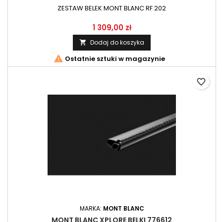
ZESTAW BELEK MONT BLANC RF 202
1 309,00 zł
Dodaj do koszyka


Ostatnie sztuki w magazynie
favorite_border
MARKA:
MONT BLANC
MONT BLANC XPLORE BELKI 776612