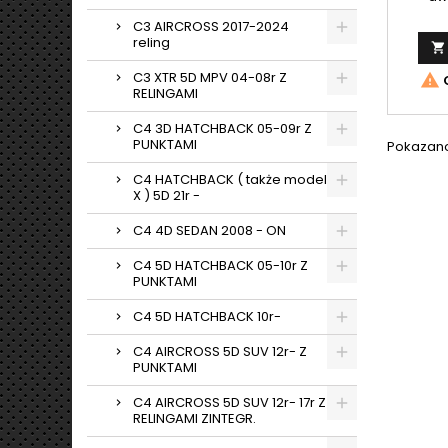
Spacet
C3 AIRCROSS 2017-2024
2016- 
reling

Zafira 
Ca
C3 XTR 5D MPV 04-08r Z

O
RELINGAMI
C4 3D HATCHBACK 05-09r Z
PUNKTAMI
Pokazano 
C4 HATCHBACK ( także model
X ) 5D 21r -
C4 4D SEDAN 2008 - ON
C4 5D HATCHBACK 05-10r Z
PUNKTAMI
C4 5D HATCHBACK 10r-
C4 AIRCROSS 5D SUV 12r- Z
PUNKTAMI
C4 AIRCROSS 5D SUV 12r- 17r Z
RELINGAMI ZINTEGR.