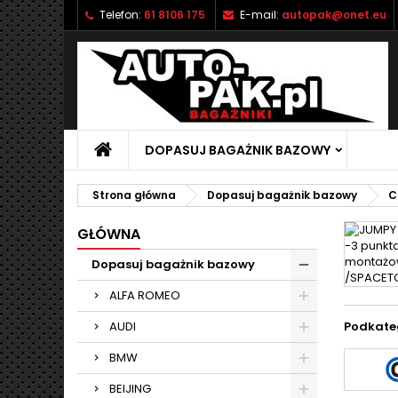
Telefon:
61 8106 175
E-mail:
autopak@onet.eu
M
(
U
Z
add_circle_outline
((
Mu
Na
DOPASUJ BAGAŻNIK BAZOWY
Strona główna
Dopasuj bagażnik bazowy
C
GŁÓWNA
Dopasuj bagażnik bazowy
ALFA ROMEO
AUDI
Podkate
BMW
BEIJING