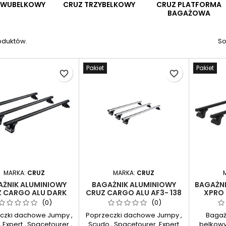
CRUZ TRZYBELKOWY
CRUZ PLATFORMA
DWUBELKOWY
BAGAŻOWA
oduktów.
So
Pakiet
Pakiet
favorite_border
favorite_border
MARKA:
CRUZ
MARKA:
CRUZ
ŻNIK ALUMINIOWY
BAGAŻNIK ALUMINIOWY
BAGAŻN
 CARGO ALU DARK
CRUZ CARGO ALU AF3- 138
XPRO 
F3- 138 3-BELKI
3-BELKI
JUMPY,S
(0)
(0)
czki dachowe Jumpy ,
Poprzeczki dachowe Jumpy ,
Bagaż
 Expert , Spacetourer ,
Scudo , Spacetourer ,Expert
belkow