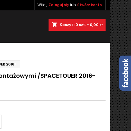
Witaj,
Zaloguj się
lub
Stwórz konto
×
×
×
×
shopping_cart
Koszyk:
0
szt. - 0,00 zł
)
ę
ER 2016-
ń
montażowymi /SPACETOUER 2016-