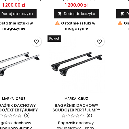
a Proace 2016- CRUZ
2016- / Toyota Proace 2016-
SF3-14
1 200,00 zł
1 200,00 zł
Cargo Dark AF3-138
/Opel Vivaro 2016-, Zafira
Jumpy,
Dodaj do koszyka
Dodaj do koszyka
D


2019- CRUZ AluCargo AF3-138
Spaceto
Proace 2


statnie sztuki w
Ostatnie sztuki w
Os
magazynie
magazynie
Pakiet
favorite_border
favorite_border
MARKA:
CRUZ
MARKA:
CRUZ
GAŻNIK DACHOWY
BAGAŻNIK DACHOWY
DO/EXPERT/JUMPY
SCUDO/EXPERT/JUMPY
- CRUZ ALU CARGO
2016- CRUZ ALU CARGO
(0)
(0)
AF2-138
DARK AF2-138
agażnik dachowy
Bagażnik dachowy
ubelkowy Jumpy ,
dwubelkowy Jumpy ,