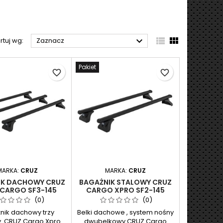



rtuj wg:
Zaznacz
Pakiet
favorite_border
favorite_border
MARKA:
CRUZ
MARKA:
CRUZ
IK DACHOWY CRUZ
BAGAŻNIK STALOWY CRUZ
CARGO SF3-145
CARGO XPRO SF2-145
CUDO , EXPERT L1 I
JUMPY /SCUDO EXPERT
(0)
(0)
L2
L2H2
nik dachowy trzy
Belki dachowe , system nośny
y CRUZ Cargo Xpro
dwubelkowy CRUZ Cargo