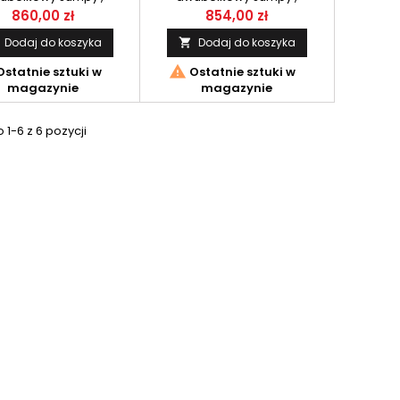
ourer /Expert, Scudo
Spacetourer /Expert, Scudo
860,00 zł
854,00 zł
/ Proace 2016- / Opel
2016- / Proace 2016- / Opel
Dodaj do koszyka
Dodaj do koszyka

2019-/Vivaro 2016-CRUZ
Zafira 2019-/Vivaro 2016-CRUZ
rgo alu AF2-138.
Cargo alu AF2-138.

statnie sztuki w
Ostatnie sztuki w
magazynie
magazynie
1-6 z 6 pozycji