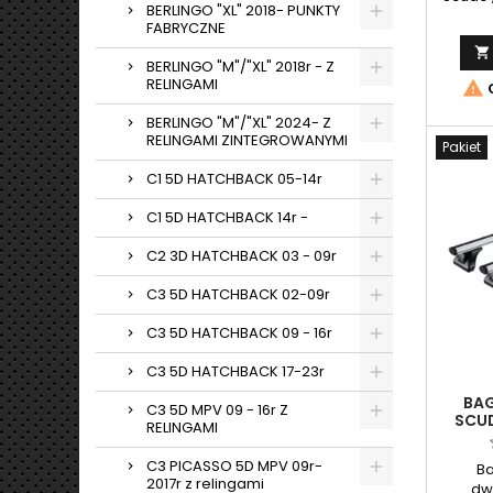
BERLINGO "XL" 2018- PUNKTY
Toyot
FABRYCZNE
Alu

BERLINGO "M"/"XL" 2018r - Z
RELINGAMI

O
BERLINGO "M"/"XL" 2024- Z
RELINGAMI ZINTEGROWANYMI
Pakiet
C1 5D HATCHBACK 05-14r
C1 5D HATCHBACK 14r -
C2 3D HATCHBACK 03 - 09r
C3 5D HATCHBACK 02-09r
C3 5D HATCHBACK 09 - 16r
C3 5D HATCHBACK 17-23r
BA
C3 5D MPV 09 - 16r Z
SCU
RELINGAMI
2016
C3 PICASSO 5D MPV 09r-
B
2017r z relingami
dw