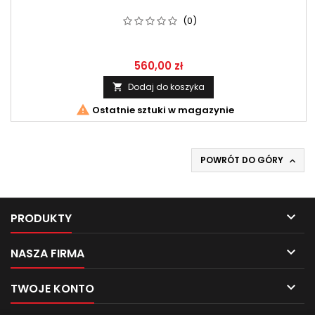
(0)
560,00 zł
Dodaj do koszyka


Ostatnie sztuki w magazynie
POWRÓT DO GÓRY


PRODUKTY

NASZA FIRMA

TWOJE KONTO