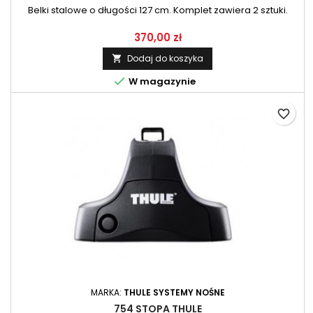
Belki stalowe o długości 127 cm. Komplet zawiera 2 sztuki.
370,00 zł
Dodaj do koszyka


W magazynie
favorite_border
MARKA:
THULE SYSTEMY NOŚNE
754 STOPA THULE