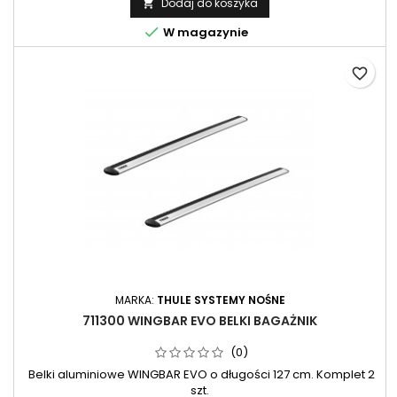
Dodaj do koszyka


W magazynie
favorite_border
MARKA:
THULE SYSTEMY NOŚNE
711300 WINGBAR EVO BELKI BAGAŻNIK
(0)
Belki aluminiowe WINGBAR EVO o długości 127 cm. Komplet 2
szt.