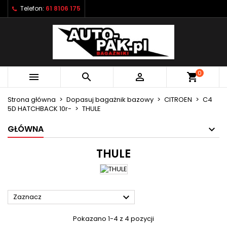
Telefon:
61 8106 175
×
×
×
×
Moje listy życzeń
((modalTitle))
Utwórz listę życzeń
Zaloguj się
Utwórz nową listę
add_circle_outline
((confirmMessage))
Musisz być zalogowany by zapisać produkty na
Nazwa listy życzeń
swojej liście życzeń.
0



shopping_cart
((cancelText))
((modalDeleteText))
Anuluj
Zaloguj się
Strona główna
Dopasuj bagażnik bazowy
CITROEN
C4
Anuluj
Utwórz listę życzeń
5D HATCHBACK 10r-
THULE
GŁÓWNA
THULE

Zaznacz
Pokazano 1-4 z 4 pozycji