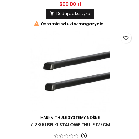
600,00 zł
Dodaj do koszyka


Ostatnie sztuki w magazynie
favorite_border
MARKA:
THULE SYSTEMY NOŚNE
712300 BELKI STALOWE THULE 127CM
(0)