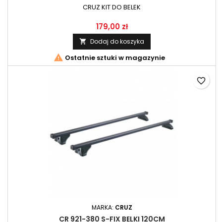
CRUZ KIT DO BELEK
179,00 zł
Dodaj do koszyka


Ostatnie sztuki w magazynie
favorite_border
MARKA:
CRUZ
CR 921-380 S-FIX BELKI 120CM