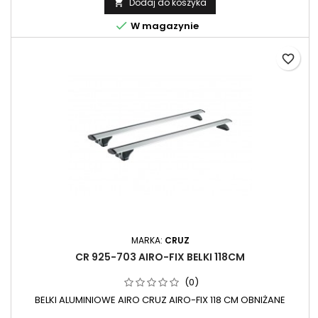
Dodaj do koszyka


W magazynie
favorite_border
MARKA:
CRUZ
CR 925-703 AIRO-FIX BELKI 118CM
(0)
BELKI ALUMINIOWE AIRO CRUZ AIRO-FIX 118 CM OBNIŻANE