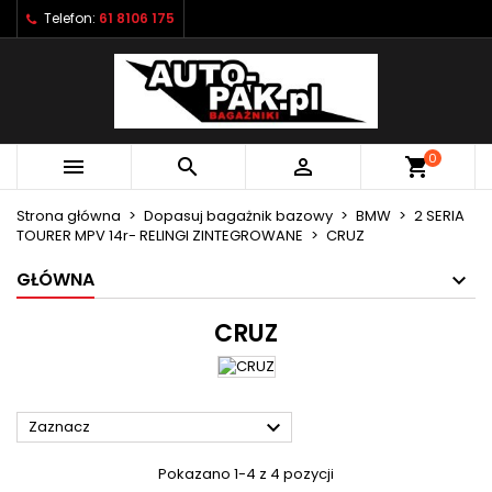
Telefon:
61 8106 175
×
×
×
×
Moje listy życzeń
((modalTitle))
Utwórz listę życzeń
Zaloguj się
Utwórz nową listę
add_circle_outline
((confirmMessage))
Musisz być zalogowany by zapisać produkty na
Nazwa listy życzeń
swojej liście życzeń.
0



shopping_cart
((cancelText))
((modalDeleteText))
Anuluj
Zaloguj się
Strona główna
Dopasuj bagażnik bazowy
BMW
2 SERIA
Anuluj
Utwórz listę życzeń
TOURER MPV 14r- RELINGI ZINTEGROWANE
CRUZ
GŁÓWNA
CRUZ

Zaznacz
Pokazano 1-4 z 4 pozycji