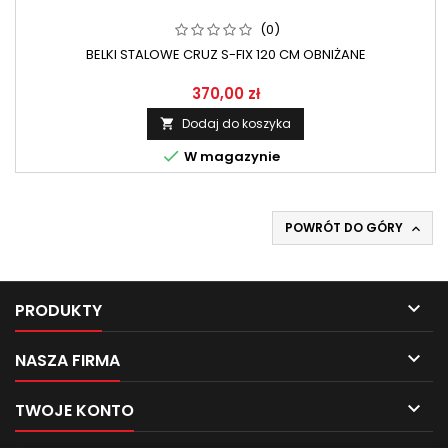
(0)
BELKI STALOWE CRUZ S-FIX 120 CM OBNIŻANE
370,00 zł
Dodaj do koszyka


W magazynie
POWRÓT DO GÓRY


PRODUKTY

NASZA FIRMA

TWOJE KONTO