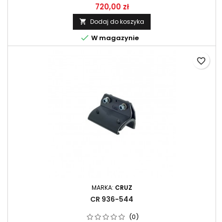
720,00 zł
Dodaj do koszyka


W magazynie
favorite_border
MARKA:
CRUZ
CR 936-544
(0)