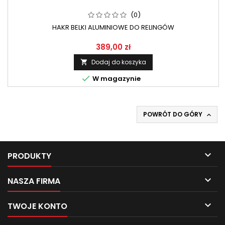
(0)
HAKR BELKI ALUMINIOWE DO RELINGÓW
389,00 zł
Dodaj do koszyka


W magazynie
POWRÓT DO GÓRY


PRODUKTY

NASZA FIRMA

TWOJE KONTO