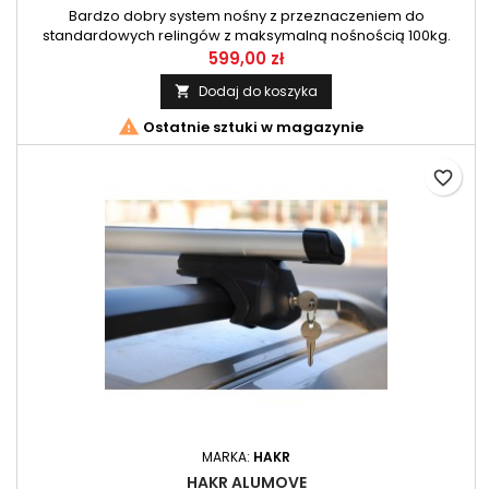
Bardzo dobry system nośny z przeznaczeniem do
standardowych relingów z maksymalną nośnością 100kg.
599,00 zł
Dodaj do koszyka


Ostatnie sztuki w magazynie
favorite_border
MARKA:
HAKR
HAKR ALUMOVE