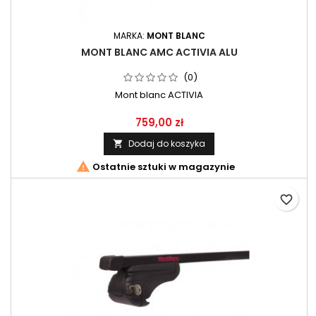
MARKA:
MONT BLANC
MONT BLANC AMC ACTIVIA ALU
(0)
Mont blanc ACTIVIA
759,00 zł
Dodaj do koszyka


Ostatnie sztuki w magazynie
favorite_border