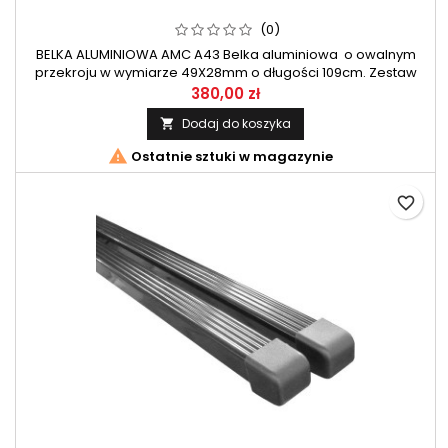
(0)
BELKA ALUMINIOWA AMC A43 Belka aluminiowa o owalnym
przekroju w wymiarze 49X28mm o długości 109cm. Zestaw
belek przeznaczony do systemu AMC firmy Mont Blanc.
380,00 zł
Dodaj do koszyka


Ostatnie sztuki w magazynie
favorite_border