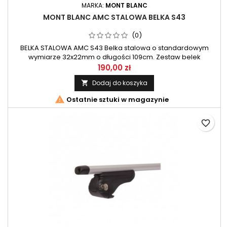
MARKA:
MONT BLANC
MONT BLANC AMC STALOWA BELKA S43
(0)
BELKA STALOWA AMC S43 Belka stalowa o standardowym
wymiarze 32x22mm o długości 109cm. Zestaw belek
przeznaczony do systemu AMC firmy Mont Blanc.
190,00 zł
Dodaj do koszyka


Ostatnie sztuki w magazynie
favorite_border