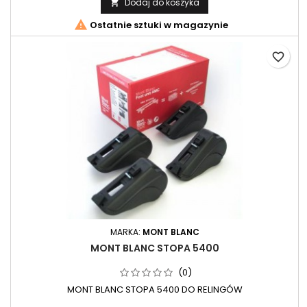
Dodaj do koszyka


Ostatnie sztuki w magazynie
favorite_border
MARKA:
MONT BLANC
MONT BLANC STOPA 5400
(0)
MONT BLANC STOPA 5400 DO RELINGÓW