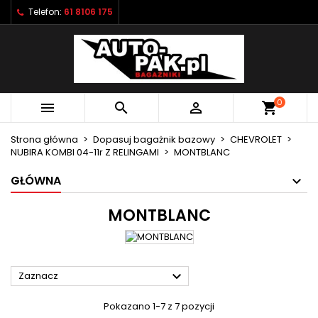
Telefon:
61 8106 175
×
×
×
×
Moje listy życzeń
((modalTitle))
Utwórz listę życzeń
Zaloguj się
Utwórz nową listę
add_circle_outline
((confirmMessage))
Musisz być zalogowany by zapisać produkty na
Nazwa listy życzeń
swojej liście życzeń.
0



shopping_cart
((cancelText))
((modalDeleteText))
Anuluj
Zaloguj się
Strona główna
Dopasuj bagażnik bazowy
CHEVROLET
Anuluj
Utwórz listę życzeń
NUBIRA KOMBI 04-11r Z RELINGAMI
MONTBLANC
GŁÓWNA
MONTBLANC

Zaznacz
Pokazano 1-7 z 7 pozycji