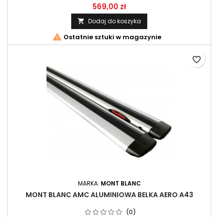
569,00 zł
Dodaj do koszyka


Ostatnie sztuki w magazynie
favorite_border
MARKA:
MONT BLANC
MONT BLANC AMC ALUMINIOWA BELKA AERO A43
(0)