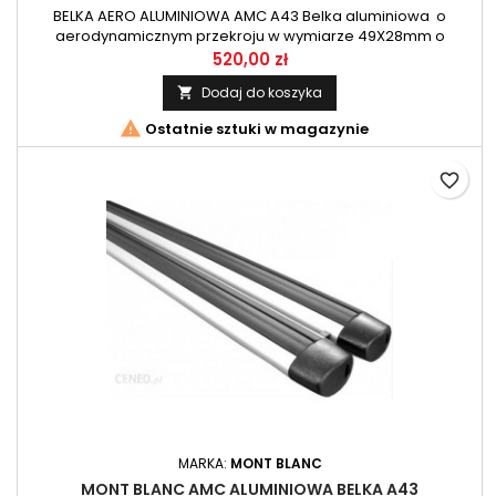
BELKA AERO ALUMINIOWA AMC A43 Belka aluminiowa o
aerodynamicznym przekroju w wymiarze 49X28mm o
długości 109cm. Zestaw belek przeznaczony do systemu AMC
520,00 zł
firmy Mont Blanc.
Dodaj do koszyka


Ostatnie sztuki w magazynie
favorite_border
MARKA:
MONT BLANC
MONT BLANC AMC ALUMINIOWA BELKA A43