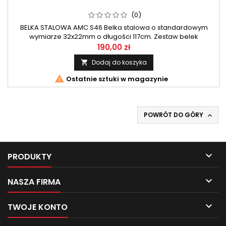
(0)
BELKA STALOWA AMC S46 Belka stalowa o standardowym
wymiarze 32x22mm o długości 117cm. Zestaw belek
przeznaczony do systemu AMC firmy Mont Blanc.
190,00 zł
Dodaj do koszyka


Ostatnie sztuki w magazynie
POWRÓT DO GÓRY


PRODUKTY

NASZA FIRMA

TWOJE KONTO