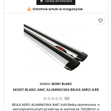
Dodaj do koszyka


Ostatnie sztuki w magazynie
favorite_border
MARKA:
MONT BLANC
MONT BLANC AMC ALUMINIOWA BELKA AERO A46
(0)
BELKA AERO ALUMINIOWA AMC A46 Belka aluminiowa o
aerodynamicznym przekroju w wymiarze 73X28mm o