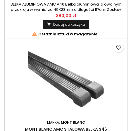
BELKA ALUMINIOWA AMC A46 Belka aluminiowa o owalnym
przekroju w wymiarze 49X28mm o długości 117cm. Zestaw
belek przeznaczony do systemu AMC firmy Mont Blanc.
380,00 zł
Dodaj do koszyka


Ostatnie sztuki w magazynie
favorite_border
MARKA:
MONT BLANC
MONT BLANC AMC STALOWA BELKA S46