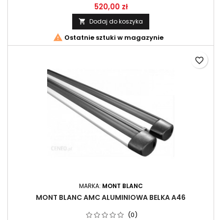
długości 117cm. Zestaw belek przeznaczony do systemu AMC
520,00 zł
firmy Mont Blanc.
Dodaj do koszyka


Ostatnie sztuki w magazynie
favorite_border
MARKA:
MONT BLANC
MONT BLANC AMC ALUMINIOWA BELKA A46
(0)