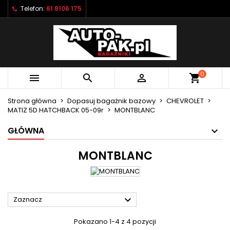
Telefon:
61 8106 175
×
×
×
×
Moje listy życzeń
((modalTitle))
Utwórz listę życzeń
Zaloguj się
Utwórz nową listę
add_circle_outline
((confirmMessage))
Musisz być zalogowany by zapisać produkty na
Nazwa listy życzeń
swojej liście życzeń.
0



shopping_cart
((cancelText))
((modalDeleteText))
Anuluj
Zaloguj się
Strona główna
Dopasuj bagażnik bazowy
CHEVROLET
Anuluj
Utwórz listę życzeń
MATIZ 5D HATCHBACK 05-09r
MONTBLANC
GŁÓWNA
MONTBLANC

Zaznacz
Pokazano 1-4 z 4 pozycji