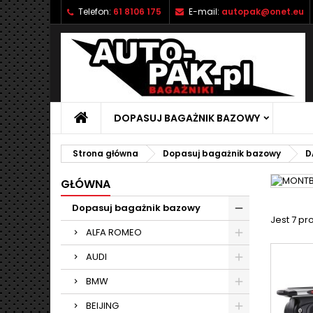
Telefon:
61 8106 175
E-mail:
autopak@onet.eu
M
(
U
Z
add_circle_outline
((
Mu
Na
DOPASUJ BAGAŻNIK BAZOWY
Strona główna
Dopasuj bagażnik bazowy
D
GŁÓWNA
Dopasuj bagażnik bazowy
Jest 7 pr
ALFA ROMEO
AUDI
BMW
BEIJING