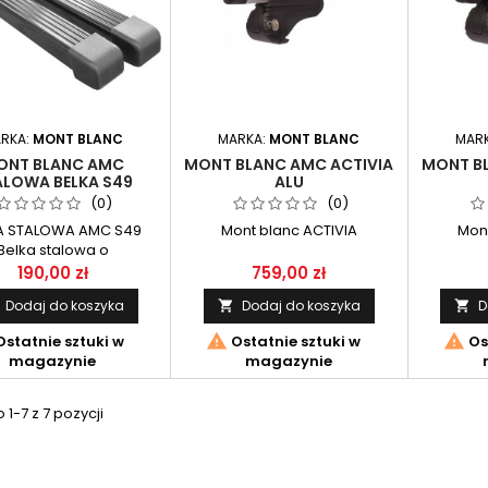
RKA:
MONT BLANC
MARKA:
MONT BLANC
MAR
ONT BLANC AMC
MONT BLANC AMC ACTIVIA
MONT BL
ALOWA BELKA S49
ALU
(0)
(0)
A STALOWA AMC S49
Mont blanc ACTIVIA
Mont
Belka stalowa o
dardowym wymiarze
190,00 zł
759,00 zł
mm o długości 125cm.
Dodaj do koszyka
Dodaj do koszyka
D


w belek przeznaczony
stemu AMC firmy Mont


statnie sztuki w
Ostatnie sztuki w
Os
Blanc.
magazynie
magazynie
1-7 z 7 pozycji