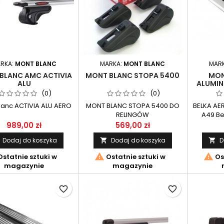
RKA:
MONT BLANC
MARKA:
MONT BLANC
MAR
BLANC AMC ACTIVIA
MONT BLANC STOPA 5400
MON
ALU
ALUMIN
(0)
(0)
lanc ACTIVIA ALU AERO
MONT BLANC STOPA 5400 DO
BELKA AE
RELINGÓW
A49 Be
aerodyn
989,00 zł
569,00 zł
w wym
Dodaj do koszyka
Dodaj do koszyka
D


długości 
przezn


statnie sztuki w
Ostatnie sztuki w
Os
AMC f
magazynie
magazynie
favorite_border
favorite_border