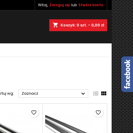
Witaj,
Zaloguj się
lub
Stwórz konto
×
×
×
×
shopping_cart
Koszyk:
0
szt. - 0,00 zł
)
ę
ń



rtuj wg:
Zaznacz
favorite_border
favorite_border