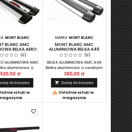
KA:
MONT BLANC
MARKA:
MONT BLANC
T BLANC AMC
MONT BLANC AMC
IOWA BELKA AERO
ALUMINIOWA BELKA A49
A49
(0)
(0)
RO ALUMINIOWA AMC
BELKA ALUMINIOWA AMC A49
lka aluminiowa o
Belka aluminiowa o owalnym
amicznym przekroju
przekroju w wymiarze
520,00 zł
380,00 zł
iarze 73X28mm o
49X28mm o długości 125cm.
odaj do koszyka
Dodaj do koszyka

125cm. Zestaw belek
Zestaw belek przeznaczony
aczony do systemu
do systemu AMC firmy Mont

tatnie sztuki w
Ostatnie sztuki w
irmy Mont Blanc.
Blanc.
magazynie
magazynie
favorite_border