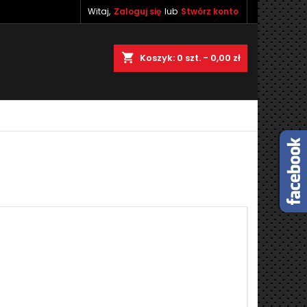
Witaj,
Zaloguj się
lub
Stwórz konto
×
×
×
×
shopping_cart
Koszyk:
0
szt. - 0,00 zł
)
ę
ń