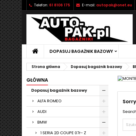
Telefon:
61 8106 175
E-mail:
autopak@onet.eu
M
(
U
Z
add_circle_outline
((
Mu
Na
DOPASUJ BAGAŻNIK BAZOWY
Strona główna
Dopasuj bagażnik bazowy
B
GŁÓWNA
Dopasuj bagażnik bazowy
ALFA ROMEO
Sorry
AUDI
Search
BMW
1 SERIA 2D COUPE 07r- Z