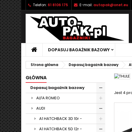
Telefon:
61 8106 175
E-mail:
autopak@onet.eu
M
(
U
Z
add_circle_outline
((
Mu
Na
DOPASUJ BAGAŻNIK BAZOWY
Strona główna
Dopasuj bagażnik bazowy
A
GŁÓWNA
Dopasuj bagażnik bazowy
Jest 4 p
ALFA ROMEO
AUDI
A1 HATCHBACK 3D 10r -
A1 HATCHBACK 5D 12r -