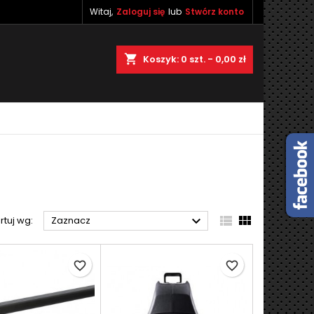
Witaj,
Zaloguj się
lub
Stwórz konto
×
×
×
×
shopping_cart
Koszyk:
0
szt. - 0,00 zł
)
ę
ń



rtuj wg:
Zaznacz
favorite_border
favorite_border