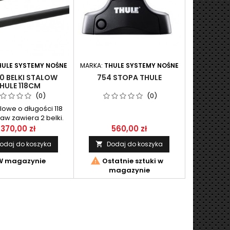
HULE SYSTEMY NOŚNE
MARKA:
THULE SYSTEMY NOŚNE
0 BELKI STALOW
754 STOPA THULE
HULE 118CM
(0)
(0)
alowe o długości 118
aw zawiera 2 belki.
370,00 zł
560,00 zł
odaj do koszyka
Dodaj do koszyka


 magazynie
Ostatnie sztuki w
magazynie