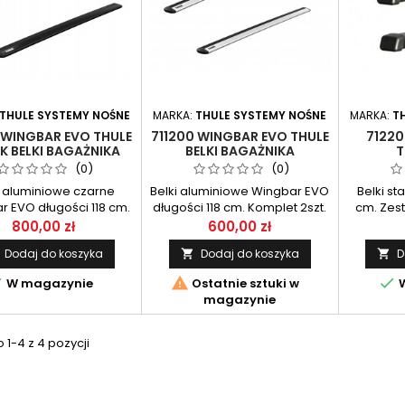
THULE SYSTEMY NOŚNE
MARKA:
THULE SYSTEMY NOŚNE
MARKA:
T
 WINGBAR EVO THULE
711200 WINGBAR EVO THULE
71220
K BELKI BAGAŻNIKA
BELKI BAGAŻNIKA
T
(0)
(0)
i aluminiowe czarne
Belki aluminiowe Wingbar EVO
Belki st
r EVO długości 118 cm.
długości 118 cm. Komplet 2szt.
cm. Zest
Komplet 2 szt.
800,00 zł
600,00 zł
Dodaj do koszyka
Dodaj do koszyka
D





W magazynie
Ostatnie sztuki w
W
magazynie
1-4 z 4 pozycji