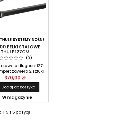
THULE SYSTEMY NOŚNE
00 BELKI STALOWE
THULE 127CM
(0)
stalowe o długości 127
plet zawiera 2 sztuki.
370,00 zł
Dodaj do koszyka

W magazynie
1-5 z 5 pozycji