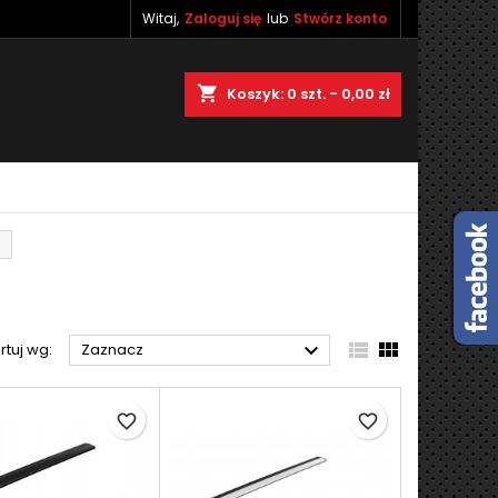
Witaj,
Zaloguj się
lub
Stwórz konto
×
×
×
×
shopping_cart
Koszyk:
0
szt. - 0,00 zł
)
ę
ń



rtuj wg:
Zaznacz
favorite_border
favorite_border