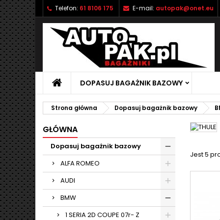
Telefon:
61 8106 175
E-mail:
autopak@onet.eu
M
(
U
Z
add_circle_outline
((
Mu
Na
DOPASUJ BAGAŻNIK BAZOWY
Strona główna
Dopasuj bagażnik bazowy
B
GŁÓWNA
Dopasuj bagażnik bazowy
Jest 5 pr
ALFA ROMEO
AUDI
BMW
1 SERIA 2D COUPE 07r- Z