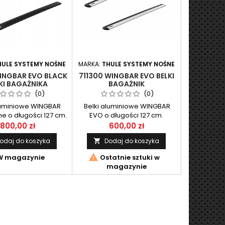
HULE SYSTEMY NOŚNE
MARKA:
THULE SYSTEMY NOŚNE
WINGBAR EVO BLACK
711300 WINGBAR EVO BELKI
KI BAGAŻNIKA
BAGAŻNIK
(0)
(0)
luminiowe WINGBAR
Belki aluminiowe WINGBAR
e o długości 127 cm.
EVO o długości 127 cm.
omplet 2 szt.
Komplet 2 szt.
800,00 zł
600,00 zł
odaj do koszyka
Dodaj do koszyka


 magazynie
Ostatnie sztuki w
magazynie