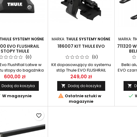
THULE SYSTEMY NOŚNE
MARKA:
THULE SYSTEMY NOŚNE
MARKA:
T
00 EVO FLUSHRAIL
186007 KIT THULE EVO
711320 
STOPY THULE
BEL
(0)
(0)
Evo FlushRail Łatwe w
Kit dopasowujący do systemu
Belki a
u stopy do bagażnika
stóp Thule EVO FLUSHRAIL
EVO czarn
owego Thule Evo, do
K
600,00 zł
249,00 zł
samochodów ze
Dodaj do koszyka
Dodaj do koszyka
D


growanymi relingami.
et zawiera 4 sztuki.



W magazynie
Ostatnie sztuki w
W
magazynie
favorite_border