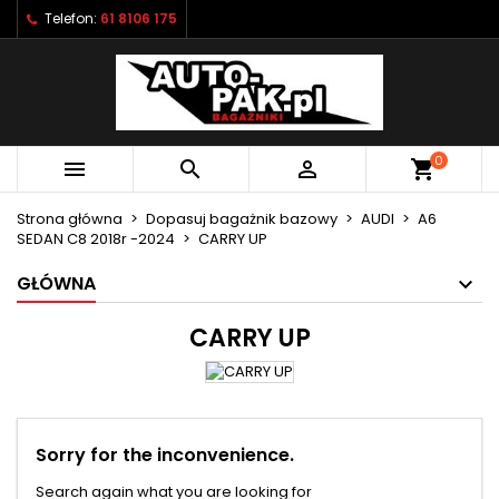
Telefon:
61 8106 175
×
×
×
×
Moje listy życzeń
((modalTitle))
Utwórz listę życzeń
Zaloguj się
Utwórz nową listę
add_circle_outline
((confirmMessage))
Musisz być zalogowany by zapisać produkty na
Nazwa listy życzeń
swojej liście życzeń.
0



shopping_cart
((cancelText))
((modalDeleteText))
Anuluj
Zaloguj się
Strona główna
Dopasuj bagażnik bazowy
AUDI
A6
Anuluj
Utwórz listę życzeń
SEDAN C8 2018r -2024
CARRY UP
GŁÓWNA
CARRY UP
Sorry for the inconvenience.
Search again what you are looking for