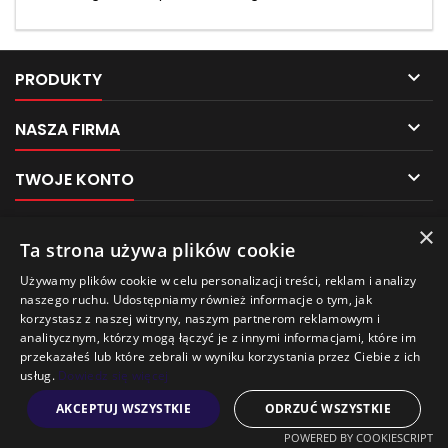

PRODUKTY

NASZA FIRMA

TWOJE KONTO

KONTAKT
×
Pliki cookies
Ta strona używa plików cookie
NEWSLETTER
Używamy plików cookie w celu personalizacji treści, reklam i analizy
Ten sklep używa plików cookie w celu poprawy
naszego ruchu. Udostępniamy również informacje o tym, jak
jakości przeglądania.
korzystasz z naszej witryny, naszym partnerom reklamowym i
Aby uzyskać więcej informacji, zobacz naszą
analitycznym, którzy mogą łączyć je z innymi informacjami, które im
Politykę prywatności
.
przekazałeś lub które zebrali w wyniku korzystania przez Ciebie z ich
usług.
Dowiedz się więcej
Wychodzę
Akceptuję
AKCEPTUJ WSZYSTKIE
ODRZUĆ WSZYSTKIE
© Copyright 2026 AUTO PAK BAGAŻNIKI-POZNAŃ. All Rights Reserved.
POWERED BY COOKIESCRIPT