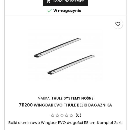
Dodaj do koszyka


W magazynie
favorite_border
MARKA:
THULE SYSTEMY NOŚNE
711200 WINGBAR EVO THULE BELKI BAGAŻNIKA
(0)
Belki aluminiowe Wingbar EVO długości 118 cm. Komplet 2szt.