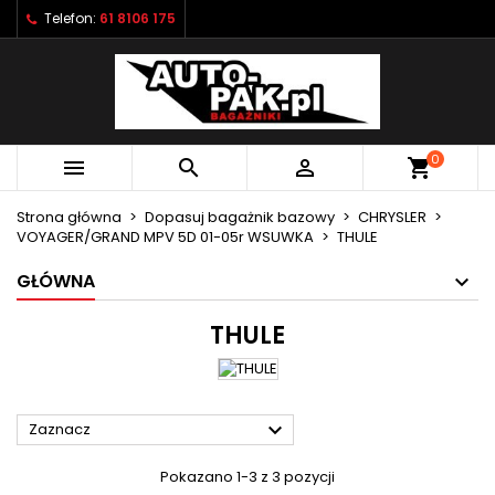
Telefon:
61 8106 175
×
×
×
×
Moje listy życzeń
((modalTitle))
Utwórz listę życzeń
Zaloguj się
Utwórz nową listę
add_circle_outline
((confirmMessage))
Musisz być zalogowany by zapisać produkty na
Nazwa listy życzeń
swojej liście życzeń.
0



shopping_cart
((cancelText))
((modalDeleteText))
Anuluj
Zaloguj się
Strona główna
Dopasuj bagażnik bazowy
CHRYSLER
Anuluj
Utwórz listę życzeń
VOYAGER/GRAND MPV 5D 01-05r WSUWKA
THULE
GŁÓWNA
THULE

Zaznacz
Pokazano 1-3 z 3 pozycji