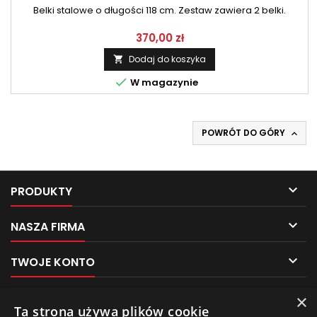
Belki stalowe o długości 118 cm. Zestaw zawiera 2 belki.
370,00 zł
Dodaj do koszyka


W magazynie
POWRÓT DO GÓRY


PRODUKTY

NASZA FIRMA

TWOJE KONTO

KONTAKT
×
Pliki cookies
Ta strona używa plików cookie