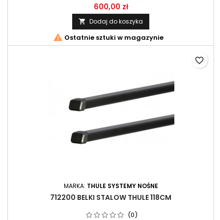
600,00 zł
Dodaj do koszyka


Ostatnie sztuki w magazynie
favorite_border
MARKA:
THULE SYSTEMY NOŚNE
712200 BELKI STALOW THULE 118CM
(0)