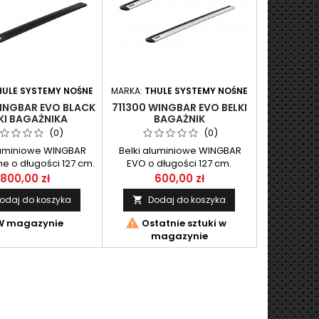
HULE SYSTEMY NOŚNE
MARKA:
THULE SYSTEMY NOŚNE
WINGBAR EVO BLACK
711300 WINGBAR EVO BELKI
KI BAGAŻNIKA
BAGAŻNIK
(0)
(0)
luminiowe WINGBAR
Belki aluminiowe WINGBAR
e o długości 127 cm.
EVO o długości 127 cm.
omplet 2 szt.
Komplet 2 szt.
800,00 zł
600,00 zł
odaj do koszyka
Dodaj do koszyka


 magazynie
Ostatnie sztuki w
magazynie