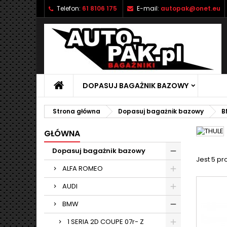
Telefon:
61 8106 175
E-mail:
autopak@onet.eu
M
(
U
Z
add_circle_outline
((
Mu
Na
DOPASUJ BAGAŻNIK BAZOWY
Strona główna
Dopasuj bagażnik bazowy
B
GŁÓWNA
Dopasuj bagażnik bazowy
Jest 5 pr
ALFA ROMEO
AUDI
BMW
1 SERIA 2D COUPE 07r- Z