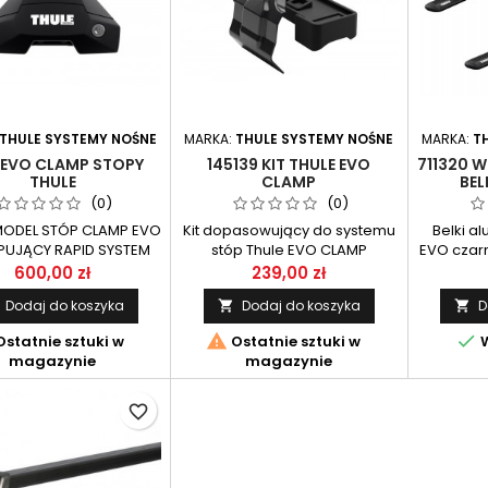
THULE SYSTEMY NOŚNE
MARKA:
THULE SYSTEMY NOŚNE
MARKA:
T
 EVO CLAMP STOPY
145139 KIT THULE EVO
711320 
THULE
CLAMP
BEL
(0)
(0)
ODEL STÓP CLAMP EVO
Kit dopasowujący do systemu
Belki a
PUJĄCY RAPID SYSTEM
stóp Thule EVO CLAMP
EVO czarn
 KOMPLET ZAWIERA 4
K
600,00 zł
239,00 zł
SZTUKI
Dodaj do koszyka
Dodaj do koszyka
D




statnie sztuki w
Ostatnie sztuki w
W
magazynie
magazynie
favorite_border