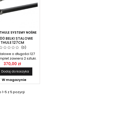
THULE SYSTEMY NOŚNE
00 BELKI STALOWE
THULE 127CM
(0)
stalowe o długości 127
plet zawiera 2 sztuki.
370,00 zł
Dodaj do koszyka

W magazynie
1-5 z 5 pozycji