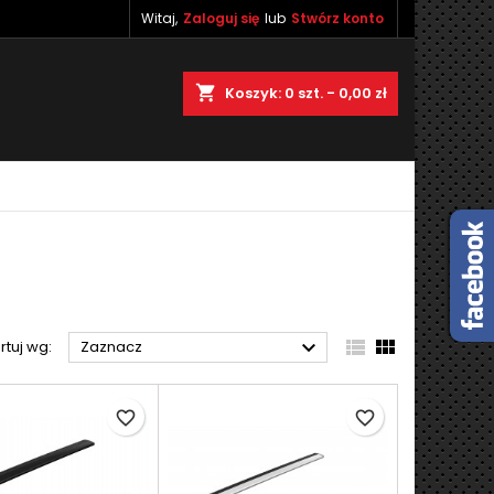
Witaj,
Zaloguj się
lub
Stwórz konto
×
×
×
×
shopping_cart
Koszyk:
0
szt. - 0,00 zł
)
ę
ń



rtuj wg:
Zaznacz
favorite_border
favorite_border