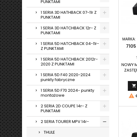
PUNKTAMI
1 SERIA 3D HATHBACK 07-11r Z
PUNKTAMI
1 SERIA 3D HATCHBACK 12r- Z
PUNKTAMI
MARKA:
1 SERIA 5D HATCHBACK 04-11r-
7105
Z PUNKTAMI
1 SERIA 5D HATCHBACK 2012r-
2020 Z PUNKTAMI
NOWY M
ZASTĘ
1 SERIA 5D F40 2020-2024
754.
punkty fabryczne

1 SERIA 5D F70 2024- punkty
montażowe

O
2 SERIA 2D COUPE 14r- Z
PUNKTAMI
2 SERIA TOURER MPV 14r-
THULE