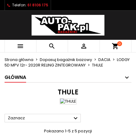
Telefon:
61 8106 175
×
×
×
×
Moje listy życzeń
((modalTitle))
Utwórz listę życzeń
Zaloguj się
Utwórz nową listę
add_circle_outline
((confirmMessage))
Musisz być zalogowany by zapisać produkty na
Nazwa listy życzeń
swojej liście życzeń.
0



shopping_cart
((cancelText))
((modalDeleteText))
Anuluj
Zaloguj się
Strona główna
Dopasuj bagażnik bazowy
DACIA
LODGY
Anuluj
Utwórz listę życzeń
5D MPV 12r- 2020R RELING ZINTEGROWANY
THULE
GŁÓWNA
THULE

Zaznacz
Pokazano 1-5 z 5 pozycji