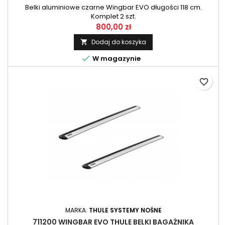
Belki aluminiowe czarne Wingbar EVO długości 118 cm.
Komplet 2 szt.
800,00 zł
Dodaj do koszyka


W magazynie
favorite_border
MARKA:
THULE SYSTEMY NOŚNE
711200 WINGBAR EVO THULE BELKI BAGAŻNIKA