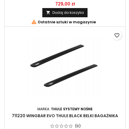
729,00 zł
Dodaj do koszyka


Ostatnie sztuki w magazynie
favorite_border
MARKA:
THULE SYSTEMY NOŚNE
711220 WINGBAR EVO THULE BLACK BELKI BAGAŻNIKA
(0)