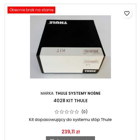
Obecnie brak na stanie
favorite_border
MARKA:
THULE SYSTEMY NOŚNE
4028 KIT THULE
(0)
Kit dopasowujący do systemu stóp Thule
239,11 zł