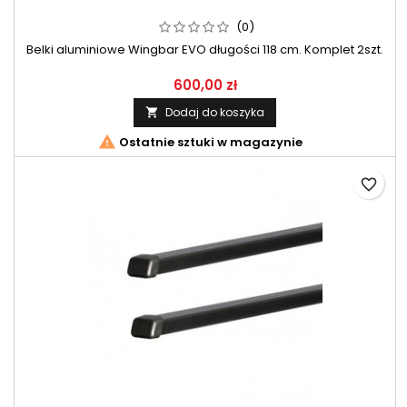
(0)
Belki aluminiowe Wingbar EVO długości 118 cm. Komplet 2szt.
600,00 zł
Dodaj do koszyka


Ostatnie sztuki w magazynie
favorite_border