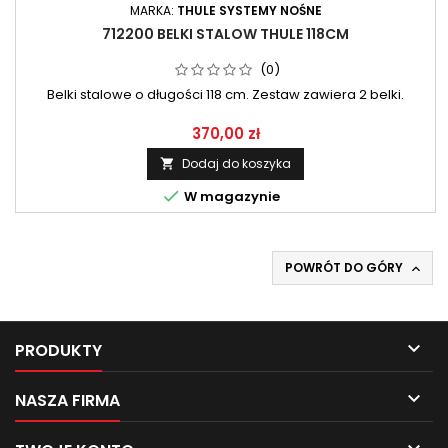
MARKA:
THULE SYSTEMY NOŚNE
712200 BELKI STALOW THULE 118CM
(0)
Belki stalowe o długości 118 cm. Zestaw zawiera 2 belki.
370,00 zł
Dodaj do koszyka


W magazynie
POWRÓT DO GÓRY


PRODUKTY

NASZA FIRMA