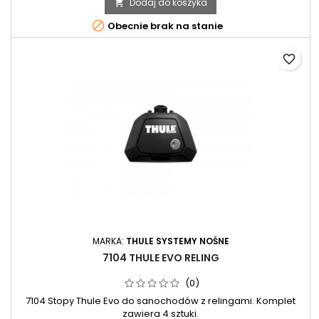
Dodaj do koszyka


Obecnie brak na stanie
favorite_border
MARKA:
THULE SYSTEMY NOŚNE
7104 THULE EVO RELING
(0)
7104 Stopy Thule Evo do sanochodów z relingami. Komplet
zawiera 4 sztuki.