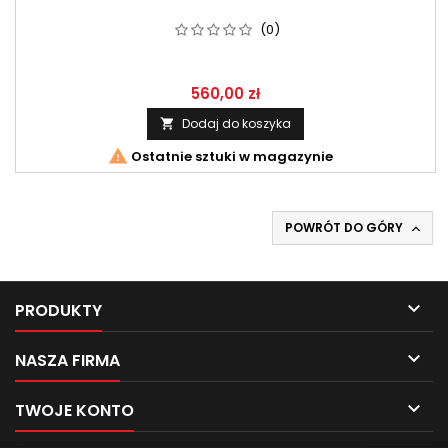
(0)
560,00 zł
Dodaj do koszyka


Ostatnie sztuki w magazynie
POWRÓT DO GÓRY


PRODUKTY

NASZA FIRMA

TWOJE KONTO