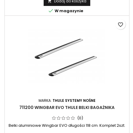
Dodaj do koszyka


W magazynie
favorite_border
MARKA:
THULE SYSTEMY NOŚNE
711200 WINGBAR EVO THULE BELKI BAGAŻNIKA
(0)
Belki aluminiowe Wingbar EVO długości 118 cm. Komplet 2szt.