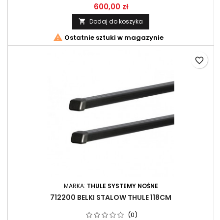
600,00 zł
Dodaj do koszyka


Ostatnie sztuki w magazynie
favorite_border
MARKA:
THULE SYSTEMY NOŚNE
712200 BELKI STALOW THULE 118CM
(0)