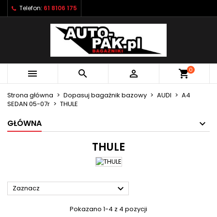
Telefon:
61 8106 175
×
×
×
×
Moje listy życzeń
((modalTitle))
Utwórz listę życzeń
Zaloguj się
Utwórz nową listę
add_circle_outline
((confirmMessage))
Musisz być zalogowany by zapisać produkty na
Nazwa listy życzeń
swojej liście życzeń.
0



shopping_cart
((cancelText))
((modalDeleteText))
Anuluj
Zaloguj się
Strona główna
Dopasuj bagażnik bazowy
AUDI
A4
Anuluj
Utwórz listę życzeń
SEDAN 05-07r
THULE
GŁÓWNA
THULE

Zaznacz
Pokazano 1-4 z 4 pozycji