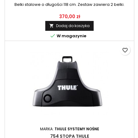
Belki stalowe o długości 118 cm. Zestaw zawiera 2 belki.
370,00 zł
Dodaj do koszyka


W magazynie
favorite_border
MARKA:
THULE SYSTEMY NOŚNE
754 STOPA THULE