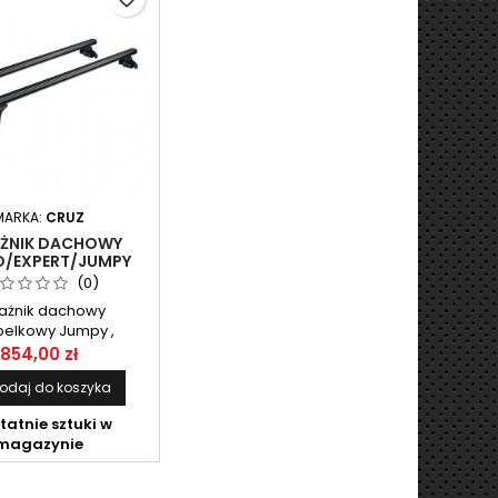
MARKA:
CRUZ
ŻNIK DACHOWY
/EXPERT/JUMPY
 CRUZ ALU CARGO
(0)
ARK AF2-138
ażnik dachowy
elkowy Jumpy ,
urer /Expert, Scudo
854,00 zł
Proace 2016- / Opel
odaj do koszyka
19-/Vivaro 2016-CRUZ
o alu AF2-138.
tatnie sztuki w
magazynie