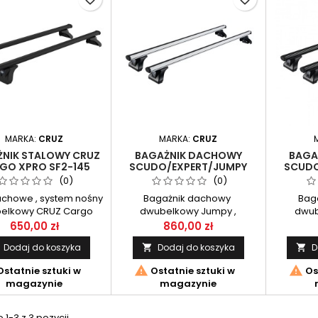
MARKA:
CRUZ
MARKA:
CRUZ
NIK STALOWY CRUZ
BAGAŻNIK DACHOWY
BAGA
GO XPRO SF2-145
SCUDO/EXPERT/JUMPY
SCUDO
PY /SCUDO EXPERT
2016- CRUZ ALU CARGO
2016-
(0)
(0)
L2H2
AF2-138
D
achowe , system nośny
Bagażnik dachowy
Bag
elkowy CRUZ Cargo
dwubelkowy Jumpy ,
dwub
F2-145, przeznaczony
Spacetourer /Expert, Scudo
Spaceto
650,00 zł
860,00 zł
do JUMPY/
2016- / Proace 2016- / Opel
2016- / 
Dodaj do koszyka
Dodaj do koszyka
D


T/SCUDO/Spacetourer
Zafira 2019-/Vivaro 2016-CRUZ
Zafira 20
 , PROACE 2016 , Opel
Cargo alu AF2-138.
Carg


statnie sztuki w
Ostatnie sztuki w
Os
varo i Zafira 2016-
magazynie
magazynie
1-3 z 3 pozycji