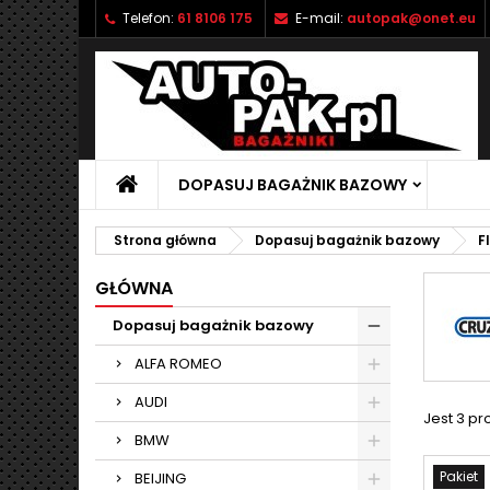
Telefon:
61 8106 175
E-mail:
autopak@onet.eu
M
(
U
Z
add_circle_outline
((
Mu
Na
DOPASUJ BAGAŻNIK BAZOWY
Strona główna
Dopasuj bagażnik bazowy
F
GŁÓWNA
Dopasuj bagażnik bazowy
ALFA ROMEO
AUDI
Jest 3 pr
BMW
Pakiet
BEIJING